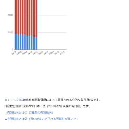
※
くりっく365
は東京金融取引所によって運営される公的な取引所FXです。
口座数は国内FX業界で日本一位（2018年12月現在89万口座）です。
→
売買動向とは①（2種類の売買動向）
→
売買動向とは②（買いが多いと下げる可能性が高い？）