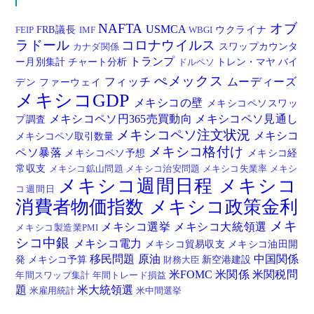
NAFTA
オブ
USMCA
FRB議長
ウクライナ
FEIP
IMF
WBGI
ラドール
コロナウイルス
スワップカウンタ
カナダ関係
トランプ
ー月別集計
チャート分析
トレン・マヤ
バイ
ドルペソ
ぺメックス
フィッチ
ムーディーズ
デン
ファーウェイ
メキシコGDP
メキシコの壁
メキシコペソスワッ
メキシコペソ円365売買動向
メキシコペソ見通し
プ調査
メキシコペソ注文状況
メキシコ
メキシコペソ取引数量
メキシコ格付け
ペソ暴落
メキシコペソ予想
メキシコ経
常収支
メキシコ鉱山問題
メキシコ治安問題
メキシコ失業率
メキシ
メキシコ週間日程
メキシコ
コ週間日
消費者物価指数
メキシコ政策金利
メキ
メキシコ選挙
メキシコ大統領選
メキシコ製造業PMI
シコ中銀
メキシコ電力
メキシコ貿易収支
メキシコ油田開
移民問題
原油
中国関係
発
メキシコ予算
新空港建設
財務大臣
米FOMC
米関係
米関税問
年間スワップ集計
年間トレード損益
題
米大統領選
米雇用統計
米中間選挙