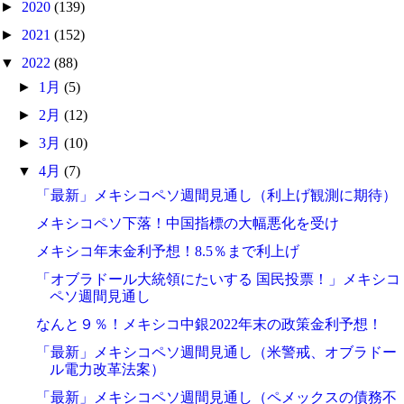
►
2020
(139)
►
2021
(152)
▼
2022
(88)
►
1月
(5)
►
2月
(12)
►
3月
(10)
▼
4月
(7)
「最新」メキシコペソ週間見通し（利上げ観測に期待）
メキシコペソ下落！中国指標の大幅悪化を受け
メキシコ年末金利予想！8.5％まで利上げ
「オブラドール大統領にたいする 国民投票！」メキシコ
ペソ週間見通し
なんと９％！メキシコ中銀2022年末の政策金利予想！
「最新」メキシコペソ週間見通し（米警戒、オブラドー
ル電力改革法案）
「最新」メキシコペソ週間見通し（ペメックスの債務不