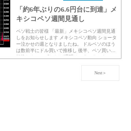
「約6年ぶりの6.6円台に到達」メ
キシコペソ週間見通し
ペソ戦士の皆様 「最新」メキシコペソ週間見通
しをお知らせします メキシコペソ動向 ショータ
ー泣かせの週となりましたね。 ドルペソのほう
は数前半にドル買いで推移し 後半、ペソ買いに
転換しクローズし ほぼ週明けスタートとクロー
ズの位置が同じ状況となりました。 ただ、ペソ
円のほうは ド...
Next＞