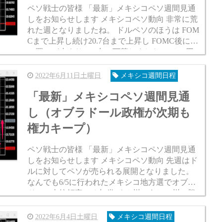
ペソ戦士の皆様 「最新」メキシコペソ週間見通
しをお知らせします メキシコペソ動向 非常に荒
れた週となりましたね。 ドルペソのほうは FOM
Cまで上昇し続け20.7台まで上昇し FOMC後にド
ル買いが止まり20.3台に下落しました。 ペソ円
のほうはドル円の乱高下に巻き込まれ 一時6...
2022年6月11日土曜日
メキシコ週間日程
「最新」メキシコペソ週間見通
し（オブラドール政権が次期も
権力キープ）
ペソ戦士の皆様 「最新」メキシコペソ週間見通
しをお知らせします メキシコペソ動向 先週はド
ルに対してペソが売られる展開となりました。
なんでも6/5に行われたメキシコ地方選でオブラ
ドール大統領率いる与党が ６州のうち４州で勝
利したことで オブラドール大統領政権が次の202
4年の大...
2022年6月4日土曜日
メキシコ週間日程