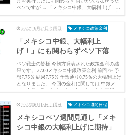
げを実行したにも関わらず 買いが入らなかった
ペソですが → 「メキシコ中銀、大幅利上げ！」
にも関わらずペソ下落 週末クローズ前にドル売
りが強まったことで ドルペソがいい感じで回復
してくれまし...
2022年6月24日金曜日
メキシコ政策金利
「メキシコ中銀、大幅利上
げ！」にも関わらずペソ下落
ペソ戦士の皆様 今朝方発表された政策金利の結
果です。 27:00メキシコ中銀政策金利 前回7% 予
想7.75％ 結果7.75％ 予想通り0.75％の大幅利上げ
となりました。 今回の金利に関しては 中銀メン
バー全員一致で決まったそうです。 なお声明で
今後も… 「必要に応じて...
2022年6月18日土曜日
メキシコ週間日程
メキシコペソ週間見通し「メキ
シコ中銀の大幅利上げに期待」