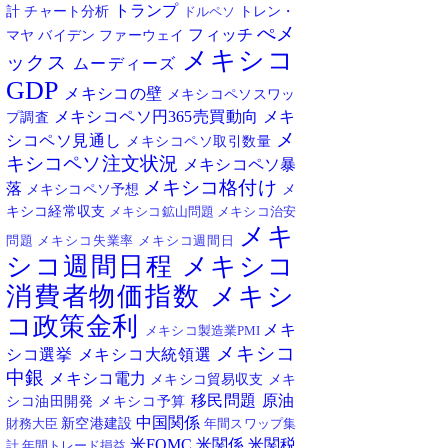
トランプ
計
チャート分析
トレン・
ドルペソ
ぺメ
フィッチ
マヤ
バイデン
ファーウェイ
メキシコ
ックス
ムーディーズ
GDP
メキシコの壁
メキシコペソスワッ
メキシコペソ円365売買動向
メキ
プ調査
メ
シコペソ見通し
メキシコペソ取引数量
キシコペソ注文状況
メキシコペソ暴
メキシコ格付け
落
メキシコペソ予想
メ
キシコ経常収支
メキシコ鉱山問題
メキシコ治安
メキ
問題
メキシコ失業率
メキシコ週間日
シコ週間日程
メキシコ
消費者物価指数
メキシ
コ政策金利
メキ
メキシコ製造業PMI
メキシコ
シコ選挙
メキシコ大統領選
中銀
メキシコ電力
メキシコ貿易収支
メキ
移民問題
原油
シコ油田開発
メキシコ予算
中国関係
新空港建設
財務大臣
年間スワップ集
米FOMC
米関係
米関税
計
年間トレード損益