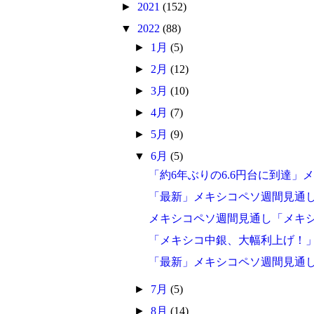
►
2021
(152)
▼
2022
(88)
►
1月
(5)
►
2月
(12)
►
3月
(10)
►
4月
(7)
►
5月
(9)
▼
6月
(5)
「約6年ぶりの6.6円台に到達」
「最新」メキシコペソ週間見通
メキシコペソ週間見通し「メキ
「メキシコ中銀、大幅利上げ！
「最新」メキシコペソ週間見通
►
7月
(5)
►
8月
(14)