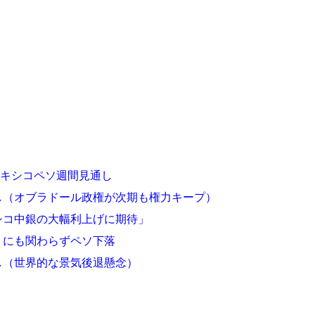
メキシコペソ週間見通し
し（オブラドール政権が次期も権力キープ）
シコ中銀の大幅利上げに期待」
」にも関わらずペソ下落
し（世界的な景気後退懸念）