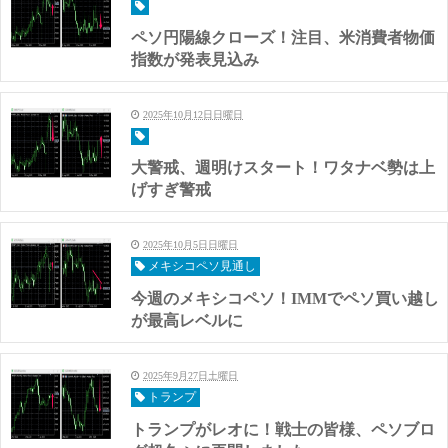
ペソ円陽線クローズ！注目、米消費者物価
指数が発表見込み
2025年10月12日日曜日
大警戒、週明けスタート！ワタナベ勢は上
げすぎ警戒
2025年10月5日日曜日
メキシコペソ見通し
今週のメキシコペソ！IMMでペソ買い越し
が最高レベルに
2025年9月27日土曜日
トランプ
トランプがレオに！戦士の皆様、ペソブロ