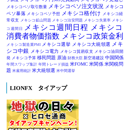
メキシコペソ注文状況
メキシコ
メキシコペソ取引数量
メキシコ格付け
ペソ暴落
メキシコペソ予想
メキシコ経
常収支
メキシコ鉱山問題
メキシコ治安問題
メキシコ失業率
メキシ
メキシコ週間日程
メキシコ
コ週間日
消費者物価指数
メキシコ政策金利
メキ
メキシコ選挙
メキシコ大統領選
メキシコ製造業PMI
シコ中銀
メキシコ電力
メキシコ貿易収支
メキシコ油田開
移民問題
原油
中国関係
発
メキシコ予算
新空港建設
財務大臣
米FOMC
米関係
米関税問
年間スワップ集計
年間トレード損益
題
米大統領選
米雇用統計
米中間選挙
LIONFX タイアップ