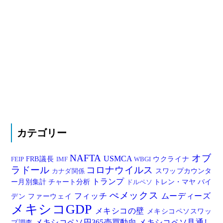
カテゴリー
NAFTA
オブ
USMCA
FRB議長
ウクライナ
FEIP
IMF
WBGI
ラドール
コロナウイルス
スワップカウンタ
カナダ関係
トランプ
ー月別集計
チャート分析
トレン・マヤ
バイ
ドルペソ
ぺメックス
フィッチ
ムーディーズ
デン
ファーウェイ
メキシコGDP
メキシコの壁
メキシコペソスワッ
メキシコペソ円365売買動向
メキシコペソ見通し
プ調査