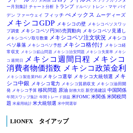
スワップカウンタ
カナダ関係
トランプ
ー月別集計
チャート分析
トレン・マヤ
バイ
ドルペソ
ぺメックス
フィッチ
ムーディーズ
デン
ファーウェイ
メキシコGDP
メキシコの壁
メキシコペソスワッ
メキシコペソ円365売買動向
メキシコペソ見通し
プ調査
メキシコペソ注文状況
メキシコ
メキシコペソ取引数量
メキシコ格付け
ペソ暴落
メキシコペソ予想
メキシコ経
常収支
メキシコ鉱山問題
メキシコ治安問題
メキシコ失業率
メキシ
メキシコ週間日程
メキシコ
コ週間日
消費者物価指数
メキシコ政策金利
メキ
メキシコ選挙
メキシコ大統領選
メキシコ製造業PMI
シコ中銀
メキシコ電力
メキシコ貿易収支
メキシコ油田開
移民問題
原油
中国関係
発
メキシコ予算
新空港建設
財務大臣
米FOMC
米関係
米関税問
年間スワップ集計
年間トレード損益
題
米大統領選
米雇用統計
米中間選挙
LIONFX タイアップ