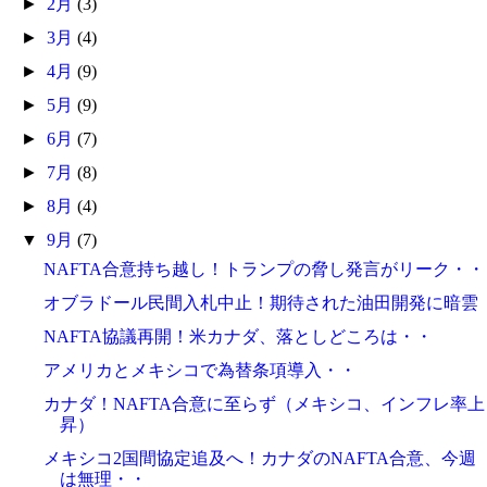
►
2月
(3)
►
3月
(4)
►
4月
(9)
►
5月
(9)
►
6月
(7)
►
7月
(8)
►
8月
(4)
▼
9月
(7)
NAFTA合意持ち越し！トランプの脅し発言がリーク・・
オブラドール民間入札中止！期待された油田開発に暗雲
NAFTA協議再開！米カナダ、落としどころは・・
アメリカとメキシコで為替条項導入・・
カナダ！NAFTA合意に至らず（メキシコ、インフレ率上
昇）
メキシコ2国間協定追及へ！カナダのNAFTA合意、今週
は無理・・