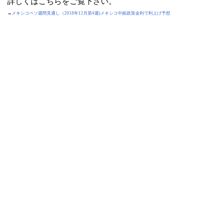
詳しくはこちらをご覧下さい。
→
メキシコペソ週間見通し（2018年12月第4週)メキシコ中銀政策金利で利上げ予想