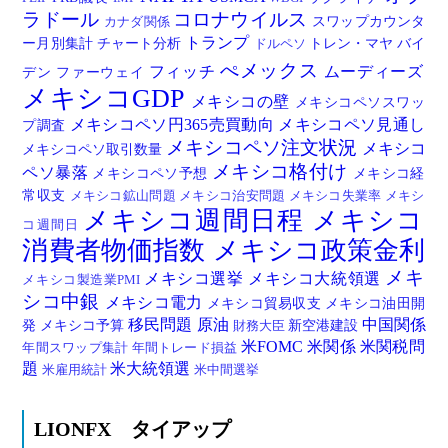
ラドール
コロナウイルス
スワップカウンタ
カナダ関係
トランプ
ー月別集計
チャート分析
トレン・マヤ
バイ
ドルペソ
ぺメックス
フィッチ
ムーディーズ
デン
ファーウェイ
メキシコGDP
メキシコの壁
メキシコペソスワッ
メキシコペソ円365売買動向
メキシコペソ見通し
プ調査
メキシコペソ注文状況
メキシコ
メキシコペソ取引数量
メキシコ格付け
ペソ暴落
メキシコペソ予想
メキシコ経
常収支
メキシコ鉱山問題
メキシコ治安問題
メキシコ失業率
メキシ
メキシコ週間日程
メキシコ
コ週間日
消費者物価指数
メキシコ政策金利
メキ
メキシコ選挙
メキシコ大統領選
メキシコ製造業PMI
シコ中銀
メキシコ電力
メキシコ貿易収支
メキシコ油田開
移民問題
原油
中国関係
発
メキシコ予算
新空港建設
財務大臣
米FOMC
米関係
米関税問
年間スワップ集計
年間トレード損益
題
米大統領選
米雇用統計
米中間選挙
LIONFX タイアップ