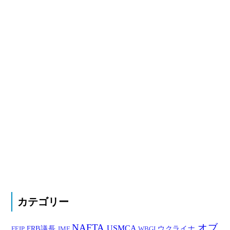
カテゴリー
NAFTA
オブ
USMCA
FRB議長
ウクライナ
FEIP
IMF
WBGI