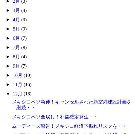
►
2月
(3)
►
3月
(4)
►
4月
(9)
►
5月
(9)
►
6月
(7)
►
7月
(8)
►
8月
(4)
►
9月
(7)
►
10月
(10)
►
11月
(16)
▼
12月
(16)
メキシコペソ急伸！キャンセルされた新空港建設計画を
継続・・
メキシコペソ全戻し！利益確定発生・・
ムーディーズ警告！メキシコ経済下振れリスクを・・