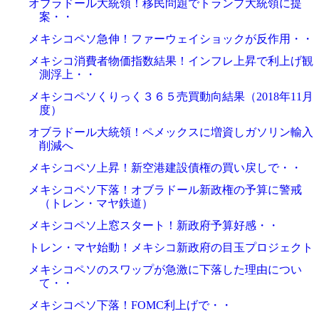
オブラドール大統領！移民問題でトランプ大統領に提
案・・
メキシコペソ急伸！ファーウェイショックが反作用・・
メキシコ消費者物価指数結果！インフレ上昇で利上げ観
測浮上・・
メキシコペソくりっく３６５売買動向結果（2018年11月
度）
オブラドール大統領！ペメックスに増資しガソリン輸入
削減へ
メキシコペソ上昇！新空港建設債権の買い戻しで・・
メキシコペソ下落！オブラドール新政権の予算に警戒
（トレン・マヤ鉄道）
メキシコペソ上窓スタート！新政府予算好感・・
トレン・マヤ始動！メキシコ新政府の目玉プロジェクト
メキシコペソのスワップが急激に下落した理由につい
て・・
メキシコペソ下落！FOMC利上げで・・