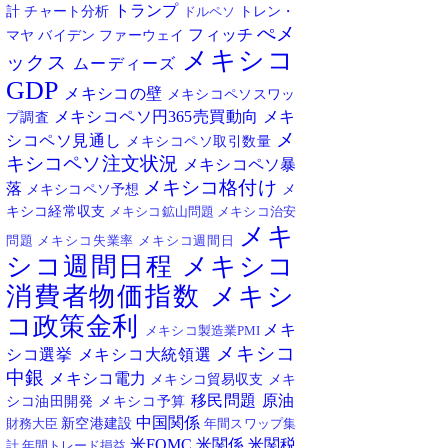
トランプ
計
チャート分析
トレン・
ドルペソ
ぺメ
フィッチ
マヤ
バイデン
ファーウェイ
メキシコ
ックス
ムーディーズ
GDP
メキシコの壁
メキシコペソスワッ
メキシコペソ円365売買動向
メキ
プ調査
メ
シコペソ見通し
メキシコペソ取引数量
キシコペソ注文状況
メキシコペソ暴
メキシコ格付け
落
メキシコペソ予想
メ
キシコ経常収支
メキシコ鉱山問題
メキシコ治安
メキ
問題
メキシコ失業率
メキシコ週間日
シコ週間日程
メキシコ
消費者物価指数
メキシ
コ政策金利
メキ
メキシコ製造業PMI
メキシコ
シコ選挙
メキシコ大統領選
中銀
メキシコ電力
メキシコ貿易収支
メキ
移民問題
原油
シコ油田開発
メキシコ予算
中国関係
新空港建設
財務大臣
年間スワップ集
米FOMC
米関係
米関税
計
年間トレード損益