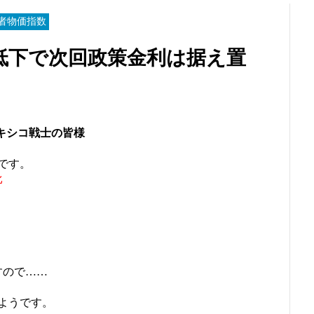
者物価指数
低下で次回政策金利は据え置
キシコ戦士の皆様
です。
比
すので……
ようです。