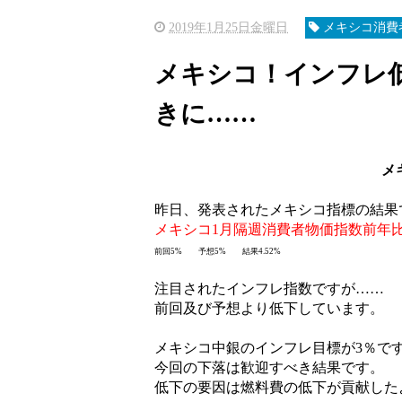
2019年1月25日金曜日
メキシコ消費
メキシコ！インフレ
きに……
メ
昨日、発表されたメキシコ指標の結果
メキシコ1月隔週消費者物価指数前年
前回5% 予想5% 結果
4.52%
注目されたインフレ指数ですが……
前回及び予想より低下しています。
メキシコ中銀のインフレ目標が3％で
今回の下落は歓迎すべき結果です。
低下の要因は燃料費の低下が貢献した