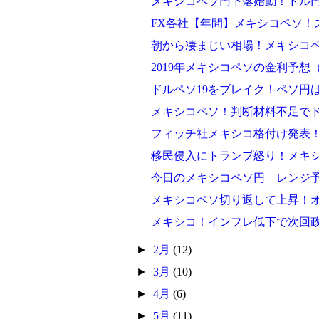
メキシコペソ円下落始動！ドル円
FX各社【年間】メキシコペソ！
朝から凄まじい相場！メキシコペ
2019年メキシコペソの金利予
ドルペソ19をブレイク！ペソ円は2
メキシコペソ！判断材料不足でド
フィッチ社メキシコ格付け発表！
移民侵入にトランプ怒り！メキ
今日のメキシコペソ円 レンジ
メキシコペソ切り返して上昇！オ
メキシコ！インフレ低下で次回
►
2月
(12)
►
3月
(10)
►
4月
(6)
►
5月
(11)