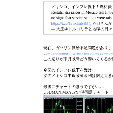
メキシコ、インフレ低下！燃料費
Regular gas prices in Mexico fell 1.4
no signs that service stations were raisi
https://t.co/1vhxlmlv83
@WSJ
さんか
— 大王@トルコリラと地獄の日々 (@
現在、ガソリン供給不足問題がありま
→
メキシコペソ週間見通し（2019年1月第4週)パイプラインでガソ
この辺りが来月以降どう響いてくるか
今回のインフレ低下を受け……
次のメキシコ中銀政策金利は据え置き
最後にチャートのほうですが……
USDMXN,MXYJPY4時間足チャート