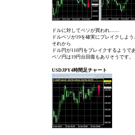
ドルに対してペソが買われ……
ドルペソが19を確実にブレイクしよ
それから
ドル円が110円をブレイクするようで
ペソ円は19円台回復もありそうです。
USDJPY4時間足チャート