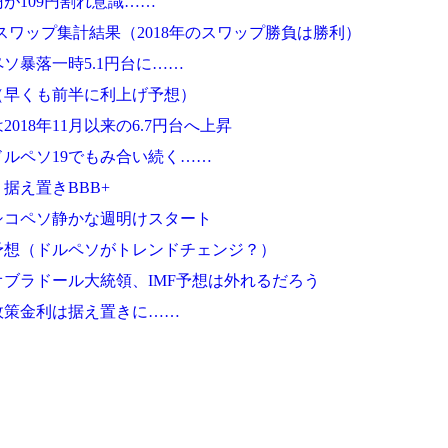
が109円割れ意識……
スワップ集計結果（2018年のスワップ勝負は勝利）
ソ暴落一時5.1円台に……
想（早くも前半に利上げ予想）
018年11月以来の6.7円台へ上昇
ルペソ19でもみ合い続く……
据え置きBBB+
シコペソ静かな週明けスタート
予想（ドルペソがトレンドチェンジ？）
ブラドール大統領、IMF予想は外れるだろう
政策金利は据え置きに……