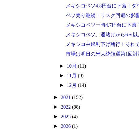
メキシコペソ4.8円台に下落！
ペソ売り継続！リスク回避の影響
メキシコペソ一時4.7円台に下
メキシコペソ、週賭けから6％以
メキシコ中銀利下げ断行！それ
市場は明日の米大統領選第1回討
►
10月
(11)
►
11月
(9)
►
12月
(14)
►
2021
(152)
►
2022
(88)
►
2025
(4)
►
2026
(1)