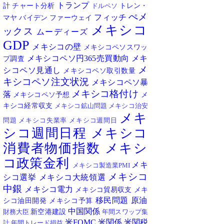
トランプ
計
チャート分析
トレン・
ドルペソ
ぺメ
フィッチ
マヤ
バイデン
ファーウェイ
メキシコ
ックス
ムーディーズ
GDP
メキシコの壁
メキシコペソスワッ
メキシコペソ円365売買動向
メキ
プ調査
メ
シコペソ見通し
メキシコペソ取引数量
キシコペソ注文状況
メキシコペソ暴
メキシコ格付け
落
メキシコペソ予想
メ
キシコ経常収支
メキシコ鉱山問題
メキシコ治安
メキ
問題
メキシコ失業率
メキシコ週間日
シコ週間日程
メキシコ
消費者物価指数
メキシ
コ政策金利
メキ
メキシコ製造業PMI
メキシコ
シコ選挙
メキシコ大統領選
中銀
メキシコ電力
メキシコ貿易収支
メキ
移民問題
原油
シコ油田開発
メキシコ予算
中国関係
新空港建設
財務大臣
年間スワップ集
米FOMC
米関係
米関税
計
年間トレード損益