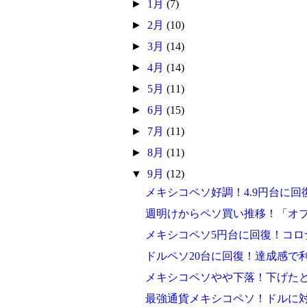
►
1月
(7)
►
2月
(10)
►
3月
(14)
►
4月
(14)
►
5月
(11)
►
6月
(15)
►
7月
(11)
►
8月
(11)
▼
9月
(12)
メキシコペソ好調！4.9円台に回
週明けからペソ買い推移！「オ
メキシコペソ5円台に回復！コロ
ドルペソ20台に回復！達成感で
メキシコペソやや下落！下げた
最強通貨メキシコペソ！ドルに