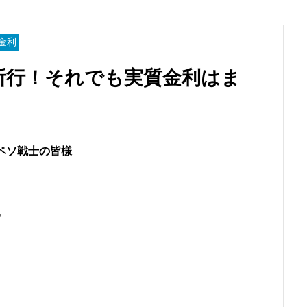
金利
断行！それでも実質金利はま
ペソ戦士の皆様
。