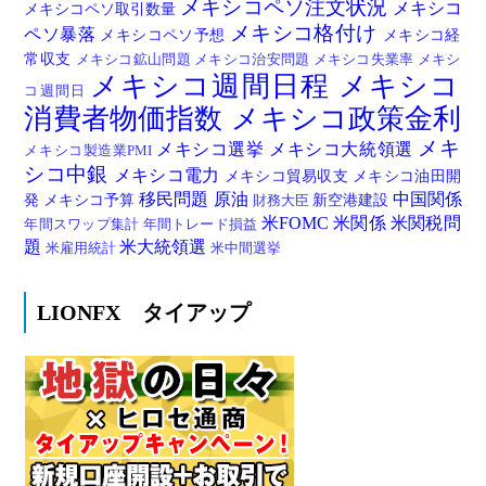
メキシコペソ注文状況
メキシコ
メキシコペソ取引数量
メキシコ格付け
ペソ暴落
メキシコペソ予想
メキシコ経
常収支
メキシコ鉱山問題
メキシコ治安問題
メキシコ失業率
メキシ
メキシコ週間日程
メキシコ
コ週間日
消費者物価指数
メキシコ政策金利
メキ
メキシコ選挙
メキシコ大統領選
メキシコ製造業PMI
シコ中銀
メキシコ電力
メキシコ貿易収支
メキシコ油田開
移民問題
原油
中国関係
発
メキシコ予算
新空港建設
財務大臣
米FOMC
米関係
米関税問
年間スワップ集計
年間トレード損益
題
米大統領選
米雇用統計
米中間選挙
LIONFX タイアップ