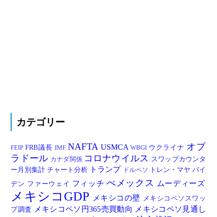
カテゴリー
NAFTA
オブ
USMCA
FRB議長
ウクライナ
FEIP
IMF
WBGI
ラドール
コロナウイルス
スワップカウンタ
カナダ関係
トランプ
ー月別集計
チャート分析
トレン・マヤ
バイ
ドルペソ
ぺメックス
フィッチ
ムーディーズ
デン
ファーウェイ
メキシコGDP
メキシコの壁
メキシコペソスワッ
メキシコペソ円365売買動向
メキシコペソ見通し
プ調査