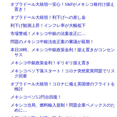
オブラドール大統領一安心！S&Pがメキシコ格付け据え
置き！
オブラドール大統領！利下げへの差し金
利下げ観測上昇！インフレ率が大幅低下
市場警戒！メキシコ中銀の法案改正に…
問題のメキシコ中銀法改正案の審議が延期！
本日28時、メキシコ中銀政策金利！据え置きがコンセン
サス
メキシコ中銀政策金利！ギリギリ据え置き
メキシコペソ下落スタート！コロナ突然変異問題でリス
ク回避
オブラドール大統領！コロナに備え英国便のフライトを
検討
メキシコペソ5.2円台回復！
メキシコ当局、燃料輸入規制！問題企業ペメックスのた
めに…