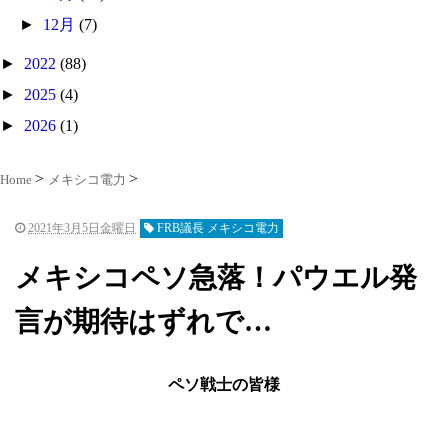
►
12月
(7)
►
2022
(88)
►
2025
(4)
►
2026
(1)
Home
メキシコ電力
2021年3月5日金曜日
FRB議長 メキシコ電力
メキシコペソ急落！パウエル発
言が期待はずれで…
ペソ戦士の皆様