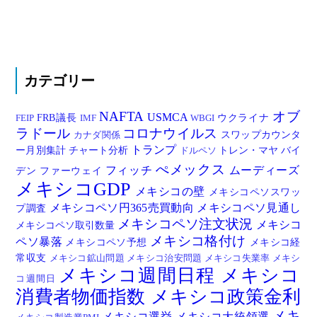
カテゴリー
NAFTA
オブ
USMCA
FRB議長
ウクライナ
FEIP
IMF
WBGI
ラドール
コロナウイルス
スワップカウンタ
カナダ関係
トランプ
ー月別集計
チャート分析
トレン・マヤ
バイ
ドルペソ
ぺメックス
フィッチ
ムーディーズ
デン
ファーウェイ
メキシコGDP
メキシコの壁
メキシコペソスワッ
メキシコペソ円365売買動向
メキシコペソ見通し
プ調査
メキシコペソ注文状況
メキシコ
メキシコペソ取引数量
メキシコ格付け
ペソ暴落
メキシコペソ予想
メキシコ経
常収支
メキシコ鉱山問題
メキシコ治安問題
メキシコ失業率
メキシ
メキシコ週間日程
メキシコ
コ週間日
消費者物価指数
メキシコ政策金利
メキ
メキシコ選挙
メキシコ大統領選