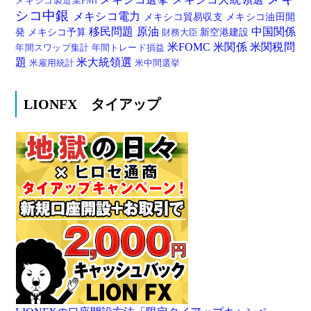
メキシコ製造業PMI
シコ中銀
メキシコ電力
メキシコ貿易収支
メキシコ油田開
移民問題
原油
中国関係
発
メキシコ予算
新空港建設
財務大臣
米FOMC
米関係
米関税問
年間スワップ集計
年間トレード損益
題
米大統領選
米雇用統計
米中間選挙
LIONFX タイアップ