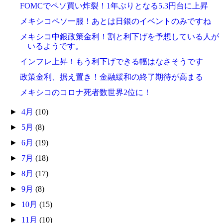
FOMCでペソ買い炸裂！1年ぶりとなる5.3円台に上昇
メキシコペソ一服！あとは日銀のイベントのみですね
メキシコ中銀政策金利！割と利下げを予想している人が
いるようです。
インフレ上昇！もう利下げできる幅はなさそうです
政策金利、据え置き！金融緩和の終了期待が高まる
メキシコのコロナ死者数世界2位に！
►
4月
(10)
►
5月
(8)
►
6月
(19)
►
7月
(18)
►
8月
(17)
►
9月
(8)
►
10月
(15)
►
11月
(10)