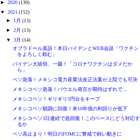
►
2020
(139)
▼
2021
(152)
►
1月
(13)
►
2月
(13)
▼
3月
(14)
オブラドール直訴！本日バイデンとWEB会談「ワクチン
をよろしく頼む」
バイデン大統領、一蹴！「コロナワクチンはダメだか
ら」
ペソ急落！メキシコ電力産業法改正法案が上院でも可決
メキシコペソ急落！パウエル発言が期待はずれで…
メキシコペソ！ギリギリ5円台をキープ
メキシコペソ順調に回復！米10年債の利回りが低下
メキシコペソ3日連続で急回復！このペースにどう対応す
るか
ペソ高止まり！明日のFOMCに警戒で鈍い動きに