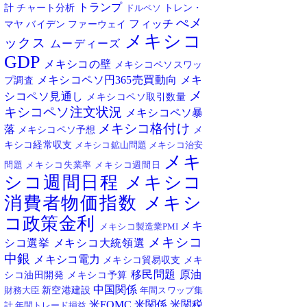
トランプ
計
チャート分析
トレン・
ドルペソ
ぺメ
フィッチ
マヤ
バイデン
ファーウェイ
メキシコ
ックス
ムーディーズ
GDP
メキシコの壁
メキシコペソスワッ
メキシコペソ円365売買動向
メキ
プ調査
メ
シコペソ見通し
メキシコペソ取引数量
キシコペソ注文状況
メキシコペソ暴
メキシコ格付け
落
メキシコペソ予想
メ
キシコ経常収支
メキシコ鉱山問題
メキシコ治安
メキ
問題
メキシコ失業率
メキシコ週間日
シコ週間日程
メキシコ
消費者物価指数
メキシ
コ政策金利
メキ
メキシコ製造業PMI
メキシコ
シコ選挙
メキシコ大統領選
中銀
メキシコ電力
メキシコ貿易収支
メキ
移民問題
原油
シコ油田開発
メキシコ予算
中国関係
新空港建設
財務大臣
年間スワップ集
米FOMC
米関係
米関税
計
年間トレード損益