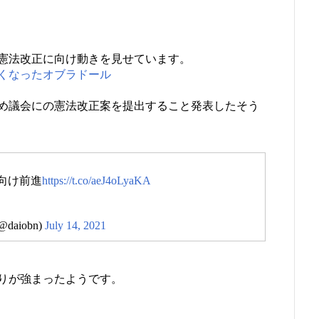
憲法改正に向け動きを見せています。
くなったオブラドール
め議会にの憲法改正案を提出すること発表したそう
向け前進
https://t.co/aeJ4oLyaKA
aiobn)
July 14, 2021
りが強まったようです。