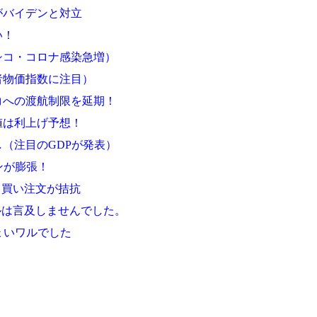
がバイデンと対立
い！
シコ・コロナ感染急増）
者物価指数に注目）
コへの渡航制限を延期！
値は利上げ予想！
（注目のGDPが発表）
ンが膨張！
り買い注文が拮抗
ルは言及しませんでした。
ょいワルでした