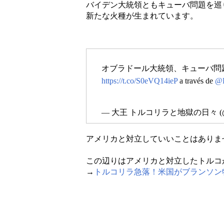
バイデン大統領ともキューバ問題を巡
新たな火種が生まれています。
オブラドール大統領、キューバ問
https://t.co/S0eVQ14ieP
a través de
@P
— 大王 トルコリラと地獄の日々 (@d
アメリカと対立していいことはありま
この辺りはアメリカと対立したトルコ
→
トルコリラ急落！米国がブランソン