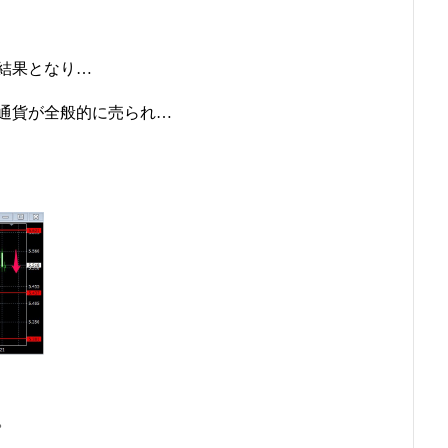
結果となり…
通貨が全般的に売られ…
。