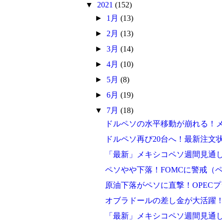
▼
2021
(152)
►
1月
(13)
►
2月
(13)
►
3月
(14)
►
4月
(10)
►
5月
(8)
►
6月
(19)
▼
7月
(18)
ドルペソの水平移動が崩れる！
ドルペソ再び20台へ！最新注文
「最新」メキシコペソ週間見通
ペソやや下落！FOMCに警戒（
原油下落がペソに直撃！OPEC
オブラドールの差し金が大活躍
「最新」メキシコペソ週間見通