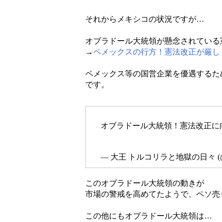
それからメキシコの状況ですが…
オブラドール大統領が懸念されている
→
ペメックスの行方！憲法改正が厳し
ペメックス等の国営企業を優遇するた
です。
オブラドール大統領！憲法改正に
— 大王 トルコリラと地獄の日々 (@d
このオブラドール大統領の動きが
市場の警戒を高めてたようで、ペソ売
この他にもオブラドール大統領は…