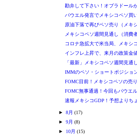
勘弁して下さい！オブラドール
パウエル発言でメキシコペソ買
原油下落で再びペソ売り（メキ
メキシコペソ週間見通し（消費
コロナ急拡大で米当局、メキシ
インフレ上昇で、来月の政策金
「最新」メキシコペソ週間見通し
IMMのペソ・ショートポジショ
FOMC目前！メキシコペソの売
FOMC無事通過！今回もパウエ
速報メキシコGDP！予想よりち
►
8月
(17)
►
9月
(8)
►
10月
(15)