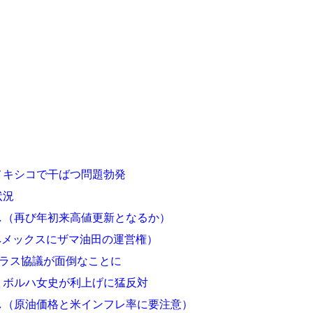
メキシコで干ばつ問題勃発
状況
し（再び年初来高値更新となるか）
ペメックスにザマ油田の運営権）
プラス協議が面倒なことに
！ボルハ女史が利上げに猛反対
し（原油価格と米インフレ率に要注意）