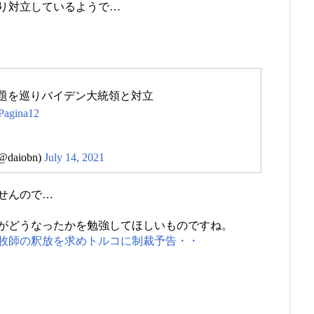
り対立しているようで…
題を巡りバイデン大統領と対立
agina12
aiobn)
July 14, 2021
せんので…
がどうなったかを勉強してほしいものですね。
牧師の釈放を求めトルコに制裁予告・・