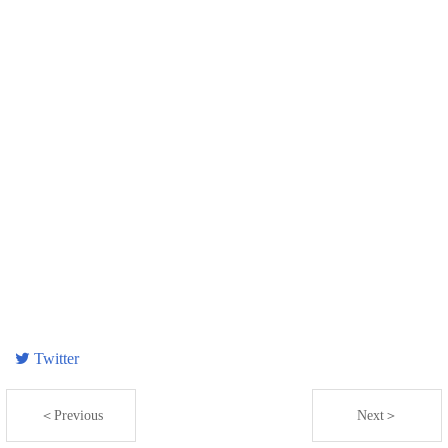
Twitter
＜Previous
Next＞