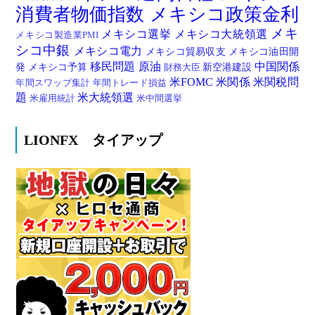
消費者物価指数
メキシコ政策金利
メキ
メキシコ選挙
メキシコ大統領選
メキシコ製造業PMI
シコ中銀
メキシコ電力
メキシコ貿易収支
メキシコ油田開
移民問題
原油
中国関係
発
メキシコ予算
新空港建設
財務大臣
米FOMC
米関係
米関税問
年間スワップ集計
年間トレード損益
題
米大統領選
米雇用統計
米中間選挙
LIONFX タイアップ