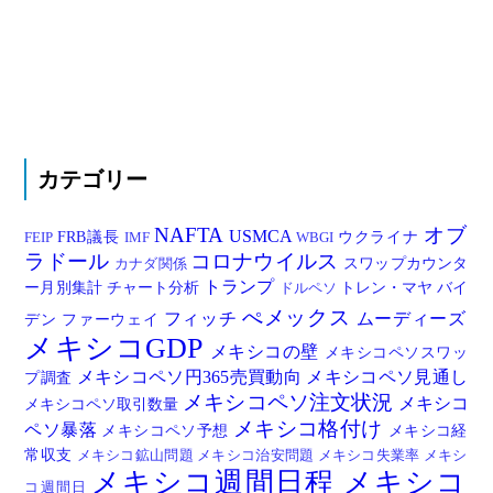
カテゴリー
NAFTA
オブ
USMCA
FRB議長
ウクライナ
FEIP
IMF
WBGI
ラドール
コロナウイルス
スワップカウンタ
カナダ関係
トランプ
ー月別集計
チャート分析
トレン・マヤ
バイ
ドルペソ
ぺメックス
フィッチ
ムーディーズ
デン
ファーウェイ
メキシコGDP
メキシコの壁
メキシコペソスワッ
メキシコペソ円365売買動向
メキシコペソ見通し
プ調査
メキシコペソ注文状況
メキシコ
メキシコペソ取引数量
メキシコ格付け
ペソ暴落
メキシコペソ予想
メキシコ経
常収支
メキシコ鉱山問題
メキシコ治安問題
メキシコ失業率
メキシ
メキシコ週間日程
メキシコ
コ週間日