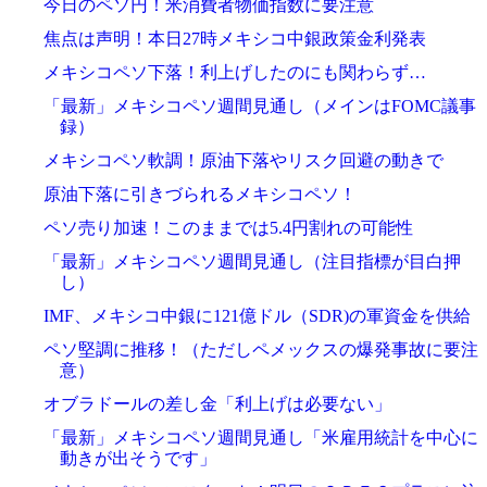
今日のペソ円！米消費者物価指数に要注意
焦点は声明！本日27時メキシコ中銀政策金利発表
メキシコペソ下落！利上げしたのにも関わらず…
「最新」メキシコペソ週間見通し（メインはFOMC議事
録）
メキシコペソ軟調！原油下落やリスク回避の動きで
原油下落に引きづられるメキシコペソ！
ペソ売り加速！このままでは5.4円割れの可能性
「最新」メキシコペソ週間見通し（注目指標が目白押
し）
IMF、メキシコ中銀に121億ドル（SDR)の軍資金を供給
ペソ堅調に推移！（ただしペメックスの爆発事故に要注
意）
オブラドールの差し金「利上げは必要ない」
「最新」メキシコペソ週間見通し「米雇用統計を中心に
動きが出そうです」