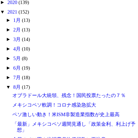
►
2020
(139)
▼
2021
(152)
►
1月
(13)
►
2月
(13)
►
3月
(14)
►
4月
(10)
►
5月
(8)
►
6月
(19)
►
7月
(18)
▼
8月
(17)
オブラドール大統領、残念！国民投票たったの７％
メキシコペソ軟調！コロナ感染急拡大
ペソ激しい動き！米ISM非製造業指数が史上最高
「最新」メキシコペソ週間見通し「政策金利、利上げ予
想」