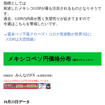
指標としては
前述したメキシコGDPが最も注目されるものとなりそうで
す。
過去、GDPの内容が悪く失望売りが起きてますので
今週はこちらを警戒したいです。
→
週末ペソ下落クローズ！コロナ死者数が世界3位に
（GDPは大恐慌級）
メキシコペソ円価格分布
（
糞ポジチェッカー）
みんなのFX
情報提供
（会員限定情報）
※みんなのFX社から許可を頂き掲載しています。
10月23
日データ