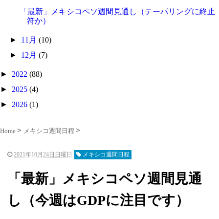
「最新」メキシコペソ週間見通し（テーパリングに終止
符か）
►
11月
(10)
►
12月
(7)
►
2022
(88)
►
2025
(4)
►
2026
(1)
Home
メキシコ週間日程
2021年10月24日日曜日
メキシコ週間日程
「最新」メキシコペソ週間見通
し（今週はGDPに注目です）