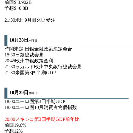
前回$-3.902B
予想$ -0.8B
21:30米国9月耐久財受注
10月28日
木曜日
時間未定:日銀金融政策決定会合
15:30日銀総裁会見
20:45欧州中銀政策金利
21:30ラガルド欧州中央銀行総裁会見
21:30米国第3四半期GDP
10月29
日
金曜日
18:00ユーロ圏第3四半期GDP
18:00ユーロ圏10月消費者物価指数
20:00メキシコ第3四半期GDP前年比
前回19.6%
予想12%