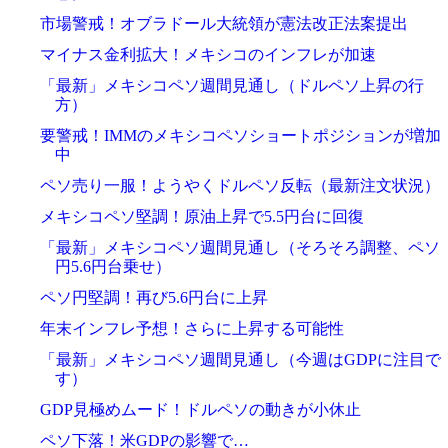
市場警戒！オブラドール大統領が憲法改正法案提出
マイナス金利拡大！メキシコのインフレが加速
「最新」メキシコペソ週間見通し（ドルペソ上昇の行
方）
要警戒！IMMのメキシコペソショートポジションが増加
中
ペソ売り一服！ようやくドルペソ反転（最新注文状況）
メキシコペソ堅調！原油上昇で5.5円台に回復
「最新」メキシコペソ週間見通し（そろそろ調整、ペソ
円5.6円台乗せ）
ペソ円堅調！再び5.6円台に上昇
年末インフレ予想！さらに上昇する可能性
「最新」メキシコペソ週間見通し（今週はGDPに注目で
す）
GDP見極めムード！ドルペソの動きが小休止
ペソ下落！米GDPの影響で…