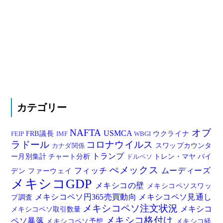
カテゴリー
NAFTA
オブ
USMCA
FRB議長
ウクライナ
FEIP
IMF
WBGI
ラドール
コロナウイルス
スワップカウンタ
カナダ関係
トランプ
ー月別集計
チャート分析
トレン・マヤ
バイ
ドルペソ
ぺメックス
フィッチ
ムーディーズ
デン
ファーウェイ
メキシコGDP
メキシコの壁
メキシコペソスワッ
メキシコペソ円365売買動向
メキシコペソ見通し
プ調査
メキシコペソ注文状況
メキシコ
メキシコペソ取引数量
メキシコ格付け
ペソ暴落
メキシコペソ予想
メキシコ経