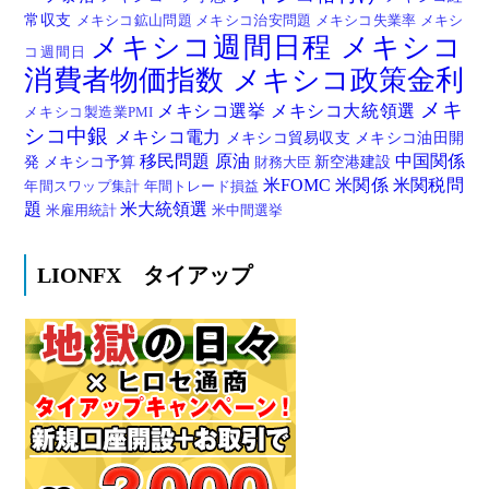
常収支
メキシコ鉱山問題
メキシコ治安問題
メキシコ失業率
メキシ
メキシコ週間日程
メキシコ
コ週間日
消費者物価指数
メキシコ政策金利
メキ
メキシコ選挙
メキシコ大統領選
メキシコ製造業PMI
シコ中銀
メキシコ電力
メキシコ貿易収支
メキシコ油田開
移民問題
原油
中国関係
発
メキシコ予算
新空港建設
財務大臣
米FOMC
米関係
米関税問
年間スワップ集計
年間トレード損益
題
米大統領選
米雇用統計
米中間選挙
LIONFX タイアップ