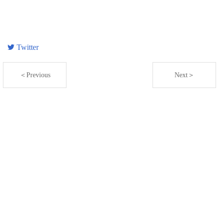
Twitter
＜Previous
Next＞