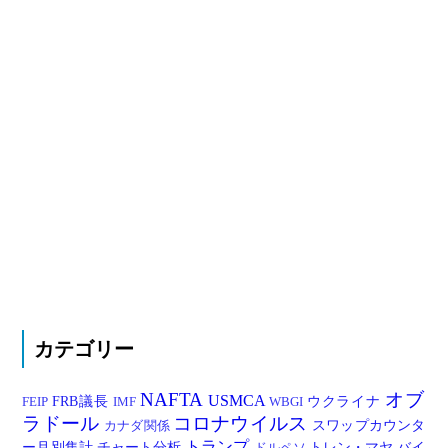
カテゴリー
NAFTA
オブ
USMCA
FRB議長
ウクライナ
FEIP
IMF
WBGI
ラドール
コロナウイルス
スワップカウンタ
カナダ関係
トランプ
ー月別集計
チャート分析
トレン・マヤ
バイ