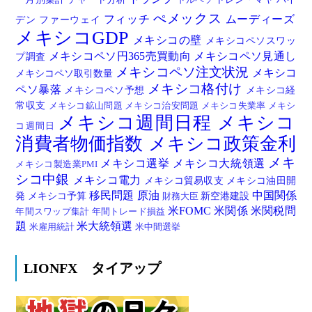
ドルペソ
ぺメックス
フィッチ
ムーディーズ
デン
ファーウェイ
メキシコGDP
メキシコの壁
メキシコペソスワッ
メキシコペソ円365売買動向
メキシコペソ見通し
プ調査
メキシコペソ注文状況
メキシコ
メキシコペソ取引数量
メキシコ格付け
ペソ暴落
メキシコペソ予想
メキシコ経
常収支
メキシコ鉱山問題
メキシコ治安問題
メキシコ失業率
メキシ
メキシコ週間日程
メキシコ
コ週間日
消費者物価指数
メキシコ政策金利
メキ
メキシコ選挙
メキシコ大統領選
メキシコ製造業PMI
シコ中銀
メキシコ電力
メキシコ貿易収支
メキシコ油田開
移民問題
原油
中国関係
発
メキシコ予算
新空港建設
財務大臣
米FOMC
米関係
米関税問
年間スワップ集計
年間トレード損益
題
米大統領選
米雇用統計
米中間選挙
LIONFX タイアップ