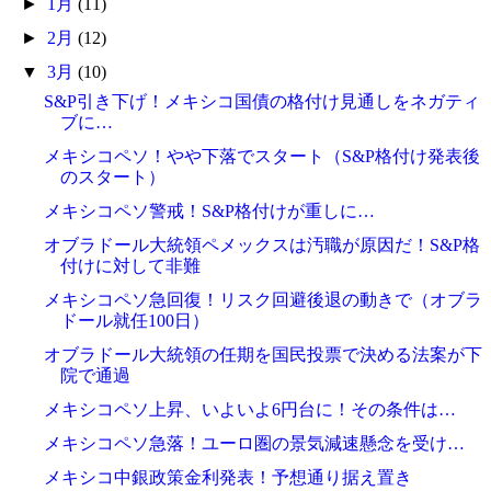
►
1月
(11)
►
2月
(12)
▼
3月
(10)
S&P引き下げ！メキシコ国債の格付け見通しをネガティ
ブに…
メキシコペソ！やや下落でスタート（S&P格付け発表後
のスタート）
メキシコペソ警戒！S&P格付けが重しに…
オブラドール大統領ペメックスは汚職が原因だ！S&P格
付けに対して非難
メキシコペソ急回復！リスク回避後退の動きで（オブラ
ドール就任100日）
オブラドール大統領の任期を国民投票で決める法案が下
院で通過
メキシコペソ上昇、いよいよ6円台に！その条件は…
メキシコペソ急落！ユーロ圏の景気減速懸念を受け…
メキシコ中銀政策金利発表！予想通り据え置き