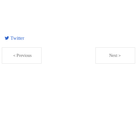
Twitter
＜Previous
Next＞