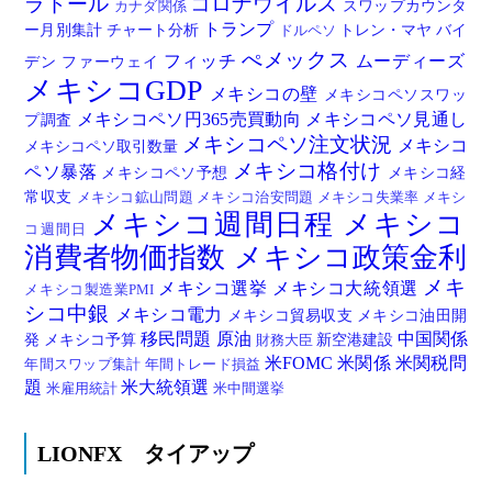
ラドール
コロナウイルス
スワップカウンタ
カナダ関係
トランプ
ー月別集計
チャート分析
トレン・マヤ
バイ
ドルペソ
ぺメックス
フィッチ
ムーディーズ
デン
ファーウェイ
メキシコGDP
メキシコの壁
メキシコペソスワッ
メキシコペソ円365売買動向
メキシコペソ見通し
プ調査
メキシコペソ注文状況
メキシコ
メキシコペソ取引数量
メキシコ格付け
ペソ暴落
メキシコペソ予想
メキシコ経
常収支
メキシコ鉱山問題
メキシコ治安問題
メキシコ失業率
メキシ
メキシコ週間日程
メキシコ
コ週間日
消費者物価指数
メキシコ政策金利
メキ
メキシコ選挙
メキシコ大統領選
メキシコ製造業PMI
シコ中銀
メキシコ電力
メキシコ貿易収支
メキシコ油田開
移民問題
原油
中国関係
発
メキシコ予算
新空港建設
財務大臣
米FOMC
米関係
米関税問
年間スワップ集計
年間トレード損益
題
米大統領選
米雇用統計
米中間選挙
LIONFX タイアップ