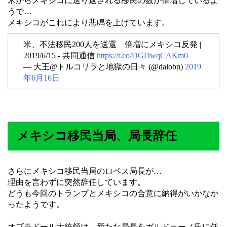
米からメキシコに送り返される移民の数が倍増しているよ
うで…
メキシコがこれにより悲鳴を上げています。
米、不法移民200人を送還 倍増にメキシコ反発 |
2019/6/15 - 共同通信
https://t.co/DGDwqCAKm0
— 大王@トルコリラと地獄の日々 (@daiobn)
2019
年6月16日
メキシコ移民当局、局長辞任
さらにメキシコ移民当局のロペス局長が…
理由を言わずに突然辞任しています。
どうも今回のトランプとメキシコの合意に納得がいかなか
ったようです。
オブラドール大統領は、新たな局長をガルドゥーノ氏に任