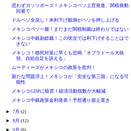
思わずガッツポーズ！メキシコペソ上窓発進、関税発動
回避で
ドルペソ全戻し！米利下げ観測がペソを押し上げる
メキシコペソ一服！まだまだ関税制裁は終わりではない
メキシコ中銀副総裁！この状況では利下げすることはで
きない
メキシコ！移民対策に早くも悲鳴「オブラドール大統
領、自給自足を訴える」
ムーディーズがメキシコの政策を批判！
新たな問題浮上！メキシコが「安全な第三国」になる可
能性
メキシコGDPに暗雲！経済活動指数が大幅減
メキシコ中銀政策金利発表！予想通り据え置き
►
7月
(2)
►
8月
(12)
►
9月
(6)