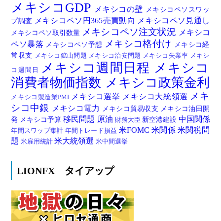
メキシコGDP
メキシコの壁
メキシコペソスワッ
メキシコペソ円365売買動向
メキシコペソ見通し
プ調査
メキシコペソ注文状況
メキシコ
メキシコペソ取引数量
メキシコ格付け
ペソ暴落
メキシコペソ予想
メキシコ経
常収支
メキシコ鉱山問題
メキシコ治安問題
メキシコ失業率
メキシ
メキシコ週間日程
メキシコ
コ週間日
消費者物価指数
メキシコ政策金利
メキ
メキシコ選挙
メキシコ大統領選
メキシコ製造業PMI
シコ中銀
メキシコ電力
メキシコ貿易収支
メキシコ油田開
移民問題
原油
中国関係
発
メキシコ予算
新空港建設
財務大臣
米FOMC
米関係
米関税問
年間スワップ集計
年間トレード損益
題
米大統領選
米雇用統計
米中間選挙
LIONFX タイアップ