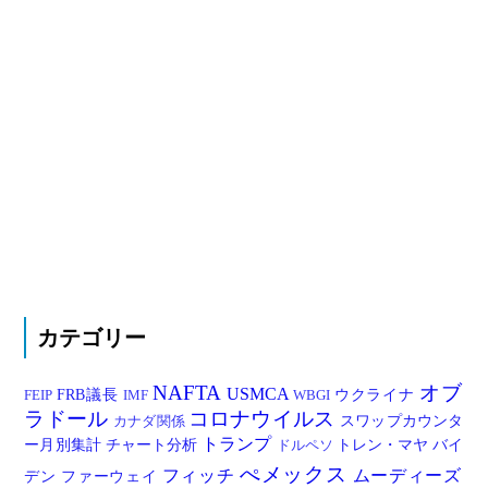
カテゴリー
NAFTA
オブ
USMCA
FRB議長
ウクライナ
FEIP
IMF
WBGI
ラドール
コロナウイルス
スワップカウンタ
カナダ関係
トランプ
ー月別集計
チャート分析
トレン・マヤ
バイ
ドルペソ
ぺメックス
フィッチ
ムーディーズ
デン
ファーウェイ