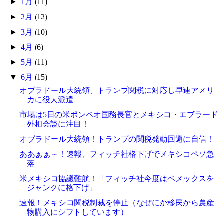
►
1月
(11)
►
2月
(12)
►
3月
(10)
►
4月
(6)
►
5月
(11)
▼
6月
(15)
オブラドール大統領、トランプ関税に対応し早速アメリ
カに役人派遣
市場は5日の米ポンペオ国務長官とメキシコ・エブラード
外相会談に注目！
オブラドール大統領！トランプの関税発動回避に自信！
ああぁぁ～！速報、フィッチ社格下げでメキシコペソ急
落
米メキシコ協議難航！「フィッチ社今度はペメックスを
ジャンクに格下げ」
速報！メキシコ関税制裁を停止（なぜにか移民から農産
物購入にシフトしています）