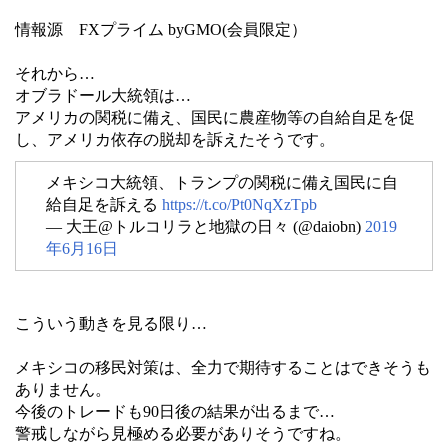
情報源 FXプライム byGMO(会員限定）
それから…
オブラドール大統領は…
アメリカの関税に備え、国民に農産物等の自給自足を促
し、アメリカ依存の脱却を訴えたそうです。
メキシコ大統領、トランプの関税に備え国民に自
給自足を訴える
https://t.co/Pt0NqXzTpb
— 大王@トルコリラと地獄の日々 (@daiobn)
2019
年6月16日
こういう動きを見る限り…
メキシコの移民対策は、全力で期待することはできそうも
ありません。
今後のトレードも90日後の結果が出るまで…
警戒しながら見極める必要がありそうですね。