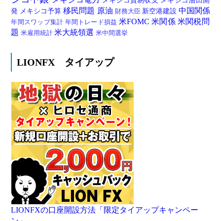
メキシコ貿易収支
メキシコ油田開
移民問題
原油
中国関係
発
メキシコ予算
新空港建設
財務大臣
米FOMC
米関係
米関税問
年間スワップ集計
年間トレード損益
題
米大統領選
米雇用統計
米中間選挙
LIONFX タイアップ
LIONFXの口座開設方法「限定タイアップキャンペー
ン」