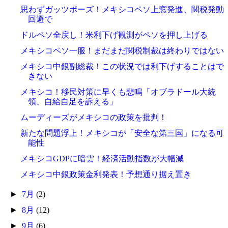
思わずガッツポーズ！メキシコペソ上窓発進、関税発動
回避で
ドルペソ全戻し！米利下げ観測がペソを押し上げる
メキシコペソ一服！まだまだ関税制裁は終わりではない
メキシコ中銀副総裁！この状況では利下げすることはで
きない
メキシコ！移民対策に早くも悲鳴「オブラドール大統
領、自給自足を訴える」
ムーディーズがメキシコの政策を批判！
新たな問題浮上！メキシコが「安全な第三国」になる可
能性
メキシコGDPに暗雲！経済活動指数が大幅減
メキシコ中銀政策金利発表！予想通り据え置き
►
7月
(2)
►
8月
(12)
►
9月
(6)