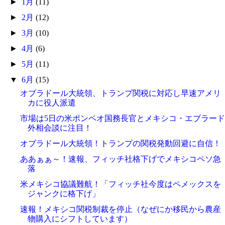
►
1月
(11)
►
2月
(12)
►
3月
(10)
►
4月
(6)
►
5月
(11)
▼
6月
(15)
オブラドール大統領、トランプ関税に対応し早速アメリ
カに役人派遣
市場は5日の米ポンペオ国務長官とメキシコ・エブラード
外相会談に注目！
オブラドール大統領！トランプの関税発動回避に自信！
ああぁぁ～！速報、フィッチ社格下げでメキシコペソ急
落
米メキシコ協議難航！「フィッチ社今度はペメックスを
ジャンクに格下げ」
速報！メキシコ関税制裁を停止（なぜにか移民から農産
物購入にシフトしています）