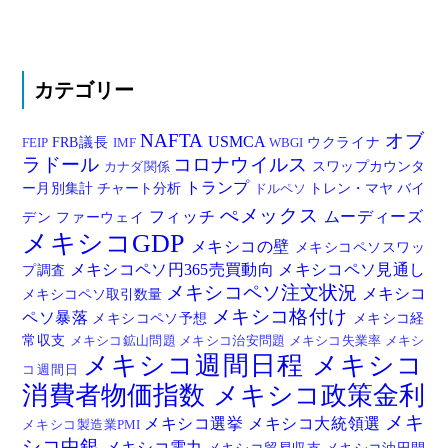
カテゴリー
NAFTA
オブ
USMCA
FRB議長
ウクライナ
FEIP
IMF
WBGI
ラドール
コロナウイルス
スワップカウンタ
カナダ関係
トランプ
ー月別集計
チャート分析
トレン・マヤ
バイ
ドルペソ
ぺメックス
フィッチ
ムーディーズ
デン
ファーウェイ
メキシコGDP
メキシコの壁
メキシコペソスワッ
メキシコペソ円365売買動向
メキシコペソ見通し
プ調査
メキシコペソ注文状況
メキシコ
メキシコペソ取引数量
メキシコ格付け
ペソ暴落
メキシコペソ予想
メキシコ経
常収支
メキシコ鉱山問題
メキシコ治安問題
メキシコ失業率
メキシ
メキシコ週間日程
メキシコ
コ週間日
消費者物価指数
メキシコ政策金利
メキ
メキシコ選挙
メキシコ大統領選
メキシコ製造業PMI
シコ中銀
メキシコ電力