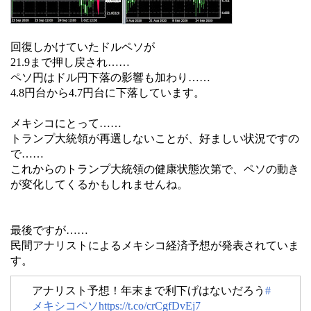
回復しかけていたドルペソが
21.9まで押し戻され……
ペソ円はドル円下落の影響も加わり……
4.8円台から4.7円台に下落しています。
メキシコにとって……
トランプ大統領が再選しないことが、好ましい状況ですの
で……
これからのトランプ大統領の健康状態次第で、ペソの動き
が変化してくるかもしれませんね。
最後ですが……
民間アナリストによるメキシコ経済予想が発表されていま
す。
アナリスト予想！年末まで利下げはないだろう
#
メキシコペソ
https://t.co/crCgfDvEj7