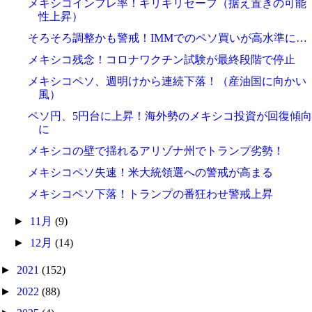
メキシコインフレ率！ギリギリセーフ（据え置きの可能
性上昇）
そろそろ調整かも警戒！IMMでのペソ買いが高水準に…
メキシコ残念！コロナワクチン試験が最終段階で停止
メキシコペソ、週明けから連続下落！（産油国に向かい
風）
ペソ円、5円台に上昇！海外勢のメキシコ投資が回復傾向
に
メキシコの壁で揺れるアリゾナ州でトランプ劣勢！
メキシコペソ失速！米大統領選への警戒が高まる
メキシコペソ下落！トランプの番狂わせ警戒上昇
►
11月
(9)
►
12月
(14)
►
2021
(152)
►
2022
(88)