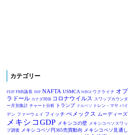
カテゴリー
NAFTA
オブ
USMCA
FRB議長
ウクライナ
FEIP
IMF
WBGI
ラドール
コロナウイルス
スワップカウンタ
カナダ関係
トランプ
ー月別集計
チャート分析
トレン・マヤ
バイ
ドルペソ
ぺメックス
フィッチ
ムーディーズ
デン
ファーウェイ
メキシコGDP
メキシコの壁
メキシコペソスワッ
メキシコペソ円365売買動向
メキシコペソ見通し
プ調査