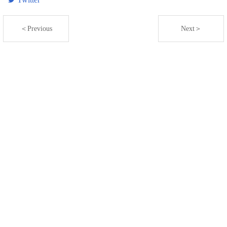
＜Previous
Next＞