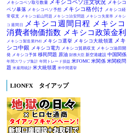
メキシコペソ注文状況
メキシコ
メキシコペソ取引数量
メキシコ格付け
ペソ暴落
メキシコペソ予想
メキシコ経
常収支
メキシコ鉱山問題
メキシコ治安問題
メキシコ失業率
メキシ
メキシコ週間日程
メキシコ
コ週間日
消費者物価指数
メキシコ政策金利
メキ
メキシコ選挙
メキシコ大統領選
メキシコ製造業PMI
シコ中銀
メキシコ電力
メキシコ貿易収支
メキシコ油田開
移民問題
原油
中国関係
発
メキシコ予算
新空港建設
財務大臣
米FOMC
米関係
米関税問
年間スワップ集計
年間トレード損益
題
米大統領選
米雇用統計
米中間選挙
LIONFX タイアップ