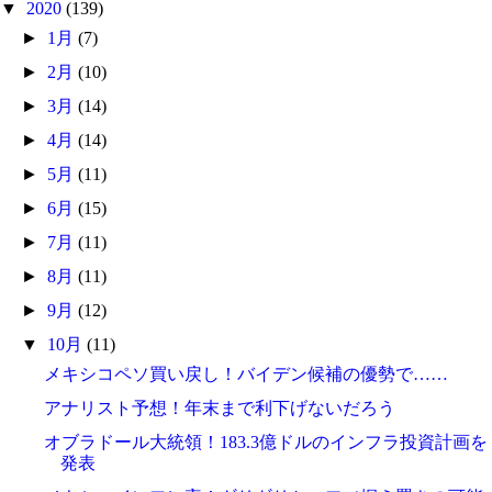
▼
2020
(139)
►
1月
(7)
►
2月
(10)
►
3月
(14)
►
4月
(14)
►
5月
(11)
►
6月
(15)
►
7月
(11)
►
8月
(11)
►
9月
(12)
▼
10月
(11)
メキシコペソ買い戻し！バイデン候補の優勢で……
アナリスト予想！年末まで利下げないだろう
オブラドール大統領！183.3億ドルのインフラ投資計画を
発表