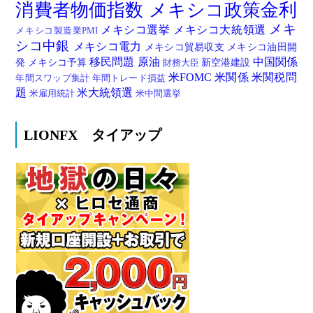
消費者物価指数
メキシコ政策金利
メキ
メキシコ選挙
メキシコ大統領選
メキシコ製造業PMI
シコ中銀
メキシコ電力
メキシコ貿易収支
メキシコ油田開
移民問題
原油
中国関係
発
メキシコ予算
新空港建設
財務大臣
米FOMC
米関係
米関税問
年間スワップ集計
年間トレード損益
題
米大統領選
米雇用統計
米中間選挙
LIONFX タイアップ