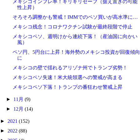
メキシコインフレ率！ギリギリセーフ（据え置きの可能
性上昇）
そろそろ調整かも警戒！IMMでのペソ買いが高水準に…
メキシコ残念！コロナワクチン試験が最終段階で停止
メキシコペソ、週明けから連続下落！（産油国に向かい
風）
ペソ円、5円台に上昇！海外勢のメキシコ投資が回復傾向
に
メキシコの壁で揺れるアリゾナ州でトランプ劣勢！
メキシコペソ失速！米大統領選への警戒が高まる
メキシコペソ下落！トランプの番狂わせ警戒上昇
►
11月
(9)
►
12月
(14)
►
2021
(152)
►
2022
(88)