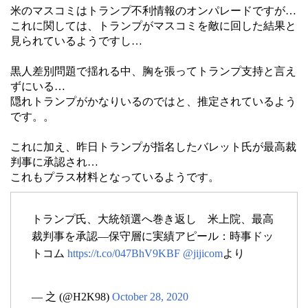
米のマスコミはトランプ不利情報のオンパレードですが…
これに関しては、トランプがマスコミを敵に回した結果と
見られているようですし…
黒人差別問題で揺れる中、胸を張ってトランプ支持と言え
ずにいる…
隠れトランプがかなりいるのではと、推定されているよう
です。。
これに加え、昨日トランプが指名したバレット氏が最高裁
判事に承認され…
これもプラス材料となっているようです。
トランプ氏、大統領選へ巻き返し 米上院、最高
裁判事を承認―保守層に実績アピール：時事ドッ
トコム
https://t.co/047BhV9KBF
@jijicom
より
— 之 (@H2K98)
October 28, 2020