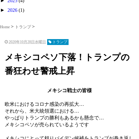
►
2025
(4)
►
2026
(1)
Home
トランプ
2020年10月28日水曜日
トランプ
メキシコペソ下落！トランプの
番狂わせ警戒上昇
メキシコ戦士の皆様
欧米におけるコロナ感染の再拡大…
それから、米大統領選における…
やっぱりトランプの勝利もあるかも懸念で…
メキシコペソが売られているようです
メキシコにとって頼りバイデン候補をトランプが巻き返し