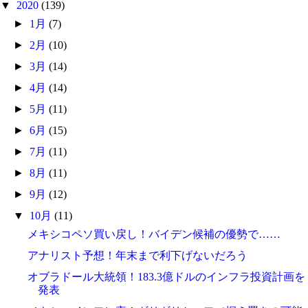
▼
2020
(139)
►
1月
(7)
►
2月
(10)
►
3月
(14)
►
4月
(14)
►
5月
(11)
►
6月
(15)
►
7月
(11)
►
8月
(11)
►
9月
(12)
▼
10月
(11)
メキシコペソ買い戻し！バイデン候補の優勢で……
アナリスト予想！年末まで利下げないだろう
オブラドール大統領！183.3億ドルのインフラ投資計画を
発表