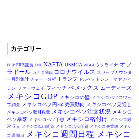
カテゴリー
NAFTA
オブ
USMCA
FRB議長
ウクライナ
FEIP
IMF
WBGI
ラドール
コロナウイルス
スワップカウンタ
カナダ関係
トランプ
ー月別集計
チャート分析
トレン・マヤ
バイ
ドルペソ
ぺメックス
フィッチ
ムーディーズ
デン
ファーウェイ
メキシコGDP
メキシコの壁
メキシコペソスワッ
メキシコペソ円365売買動向
メキシコペソ見通し
プ調査
メキシコペソ注文状況
メキシコ
メキシコペソ取引数量
メキシコ格付け
ペソ暴落
メキシコペソ予想
メキシコ経
常収支
メキシコ鉱山問題
メキシコ治安問題
メキシコ失業率
メキシ
メキシコ週間日程
メキシコ
コ週間日