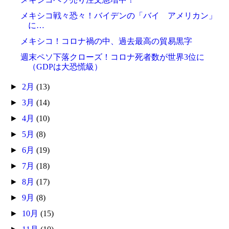
メキシコ戦々恐々！バイデンの「バイ アメリカン」
に…
メキシコ！コロナ禍の中、過去最高の貿易黒字
週末ペソ下落クローズ！コロナ死者数が世界3位に
（GDPは大恐慌級）
►
2月
(13)
►
3月
(14)
►
4月
(10)
►
5月
(8)
►
6月
(19)
►
7月
(18)
►
8月
(17)
►
9月
(8)
►
10月
(15)