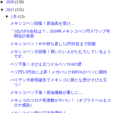
►
2020
(139)
▼
2021
(152)
▼
1月
(13)
メキシコペソ回復！原油高を受け…
「1位のFX会社は？」2020年メキシコペソ円スワップ年
間合計発表
メキシコペソ！やや持ち直し5.2円付近まで回復
メキシコペソ大回復！買いたい人がたむろしているよう
です。
ペソ下落！そびえ立つドルペソ19.6の壁
ペソ円5.3円台に上昇！メガバンクBBVAがペソに期待
バイデン大統領誕生でメキシコに新たな壁がそびえ立
つ！
メキシコペソ下落！原油価格が重しに…
メキシコのコロナ死者数がヤバい！（オブラドールもコ
ロナ感染）
メキシコペソ売り注文急増中！