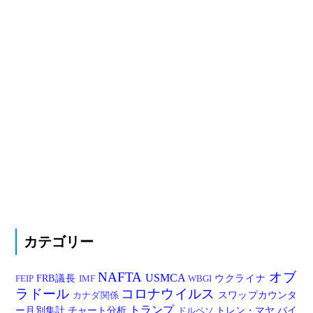
カテゴリー
NAFTA
オブ
USMCA
FRB議長
ウクライナ
FEIP
IMF
WBGI
ラドール
コロナウイルス
スワップカウンタ
カナダ関係
トランプ
ー月別集計
チャート分析
トレン・マヤ
バイ
ドルペソ