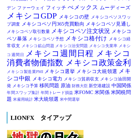
ぺメックス
フィッチ
ムーディーズ
デン
ファーウェイ
メキシコGDP
メキシコの壁
メキシコペソスワッ
メキシコペソ円365売買動向
メキシコペソ見通し
プ調査
メキシコペソ注文状況
メキシコ
メキシコペソ取引数量
メキシコ格付け
ペソ暴落
メキシコペソ予想
メキシコ経
常収支
メキシコ鉱山問題
メキシコ治安問題
メキシコ失業率
メキシ
メキシコ週間日程
メキシコ
コ週間日
消費者物価指数
メキシコ政策金利
メキ
メキシコ選挙
メキシコ大統領選
メキシコ製造業PMI
シコ中銀
メキシコ電力
メキシコ貿易収支
メキシコ油田開
移民問題
原油
中国関係
発
メキシコ予算
新空港建設
財務大臣
米FOMC
米関係
米関税問
年間スワップ集計
年間トレード損益
題
米大統領選
米雇用統計
米中間選挙
LIONFX タイアップ