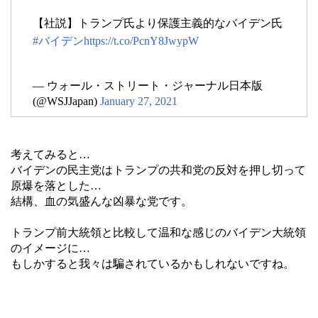
【社説】トランプ氏より保護主義的なバイデン氏
#バイデン
https://t.co/PcnY8JwypW
— ウォール・ストリート・ジャーナル日本版
(@WSJJapan)
January 27, 2021
考えてみると…
バイデンの民主党はトランプの共和党の反対を押し切って
原爆を落とした…
結構、血の気盛んな凶暴な党です。
トランプ前大統領と比較して温和な感じのバイデン大統領
のイメージに…
もしかすると我々は騙されているかもしれないですね。