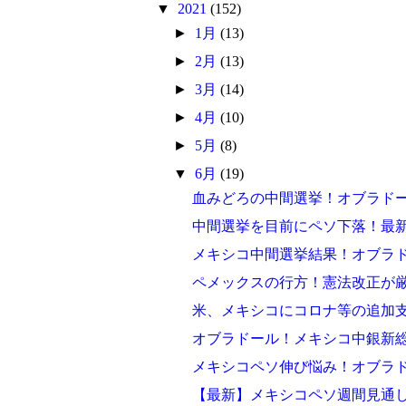
▼
2021
(152)
►
1月
(13)
►
2月
(13)
►
3月
(14)
►
4月
(10)
►
5月
(8)
▼
6月
(19)
血みどろの中間選挙！オブラド
中間選挙を目前にペソ下落！最
メキシコ中間選挙結果！オブラド
ペメックスの行方！憲法改正が
米、メキシコにコロナ等の追加
オブラドール！メキシコ中銀新
メキシコペソ伸び悩み！オブラ
【最新】メキシコペソ週間見通し