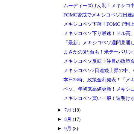
ムーディーズけん制！メキシコ
FOMC警戒でメキシコペソ2日連
メキシコペソ下落！FOMCで利
メキシコペソ下り最速！ドル高
「最新」メキシコペソ週間見通
まさかの3円台も！米テーパリン
メキシコペソ反転！注目の政策
メキシコペソ2日連続上昇の中、
本日28時、政策金利発表！「メ
ペソ、年初来高値更新！メキシ
メキシコペソ買い一服！週明け
►
7月
(18)
►
8月
(17)
►
9月
(8)