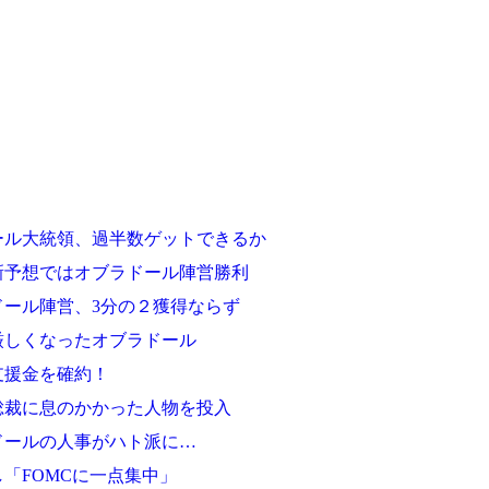
ール大統領、過半数ゲットできるか
新予想ではオブラドール陣営勝利
ール陣営、3分の２獲得ならず
厳しくなったオブラドール
支援金を確約！
総裁に息のかかった人物を投入
ドールの人事がハト派に…
「FOMCに一点集中」