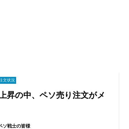
注文状況
続上昇の中、ペソ売り注文がメ
ペソ戦士の皆様