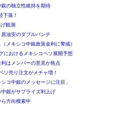
中銀の独立性維持を期待
続下落！
上げ観測
、原油安のダブルパンチ
し（メキシコ中銀政策金利に警戒）
グにおけるメキシコペソ展開予想
金利はメンバーの意見が焦点
ペソ売り注文がメチャ増！
キシコ中銀のメッセージに注目」
コ中銀がサプライズ利上げ
から方向模索中