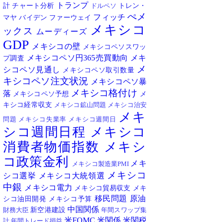
トランプ
計
チャート分析
トレン・
ドルペソ
ぺメ
フィッチ
マヤ
バイデン
ファーウェイ
メキシコ
ックス
ムーディーズ
GDP
メキシコの壁
メキシコペソスワッ
メキシコペソ円365売買動向
メキ
プ調査
メ
シコペソ見通し
メキシコペソ取引数量
キシコペソ注文状況
メキシコペソ暴
メキシコ格付け
落
メキシコペソ予想
メ
キシコ経常収支
メキシコ鉱山問題
メキシコ治安
メキ
問題
メキシコ失業率
メキシコ週間日
シコ週間日程
メキシコ
消費者物価指数
メキシ
コ政策金利
メキ
メキシコ製造業PMI
メキシコ
シコ選挙
メキシコ大統領選
中銀
メキシコ電力
メキシコ貿易収支
メキ
移民問題
原油
シコ油田開発
メキシコ予算
中国関係
新空港建設
財務大臣
年間スワップ集
米FOMC
米関係
米関税
計
年間トレード損益