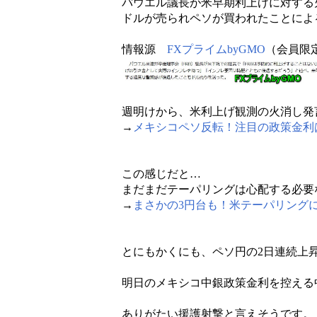
パウエル議長が米早期利上げに対する
ドルが売られペソが買われたことによ
情報源
FXプライムbyGMO
（会員限
週明けから、米利上げ観測の火消し発
→
メキシコペソ反転！注目の政策金利
この感じだと…
まだまだテーパリングは心配する必要
→
まさかの3円台も！米テーパリング
とにもかくにも、ペソ円の2日連続上
明日のメキシコ中銀政策金利を控える
ありがたい援護射撃と言えそうです。