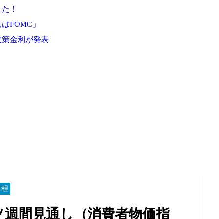
した！
はFOMC」
政策金利が発表
日程
ソ週間見通し（消費者物価指