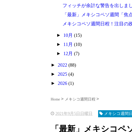
フィッチが余計な警告を出しま
「最新」メキシコペソ週間「焦点
メキシコペソ週間日程！注目の
►
10月
(15)
►
11月
(10)
►
12月
(7)
►
2022
(88)
►
2025
(4)
►
2026
(1)
Home
メキシコ週間日程
2021年9月5日日曜日
メキシコ週間
「最新」メキシコペ