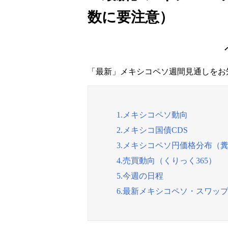
数に要注意）
「最新」メキシコペソ週間見通しをお
1.メキシコペソ動向
2.メキシコ国債CDS
3.メキシコペソ円価格分布（
4.売買動向（くりっく365）
5.今週の日程
6.最新メキシコペソ・スワッ