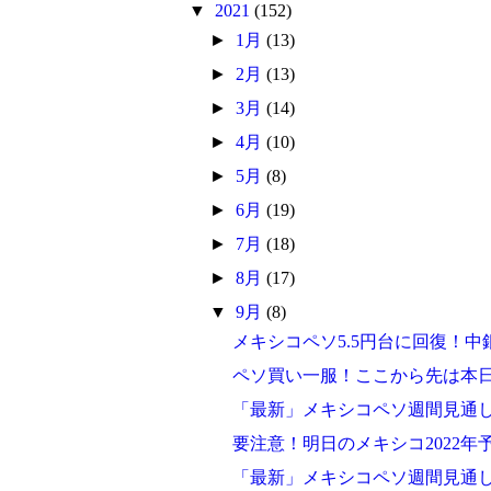
▼
2021
(152)
►
1月
(13)
►
2月
(13)
►
3月
(14)
►
4月
(10)
►
5月
(8)
►
6月
(19)
►
7月
(18)
►
8月
(17)
▼
9月
(8)
メキシコペソ5.5円台に回復！中
ペソ買い一服！ここから先は本
「最新」メキシコペソ週間見通
要注意！明日のメキシコ2022年
「最新」メキシコペソ週間見通