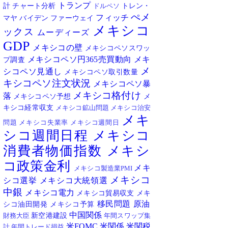
トランプ
計
チャート分析
トレン・
ドルペソ
ぺメ
フィッチ
マヤ
バイデン
ファーウェイ
メキシコ
ックス
ムーディーズ
GDP
メキシコの壁
メキシコペソスワッ
メキシコペソ円365売買動向
メキ
プ調査
メ
シコペソ見通し
メキシコペソ取引数量
キシコペソ注文状況
メキシコペソ暴
メキシコ格付け
落
メキシコペソ予想
メ
キシコ経常収支
メキシコ鉱山問題
メキシコ治安
メキ
問題
メキシコ失業率
メキシコ週間日
シコ週間日程
メキシコ
消費者物価指数
メキシ
コ政策金利
メキ
メキシコ製造業PMI
メキシコ
シコ選挙
メキシコ大統領選
中銀
メキシコ電力
メキシコ貿易収支
メキ
移民問題
原油
シコ油田開発
メキシコ予算
中国関係
新空港建設
財務大臣
年間スワップ集
米FOMC
米関係
米関税
計
年間トレード損益