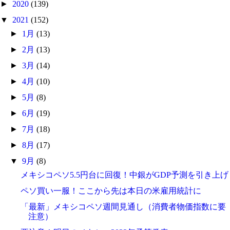
►
2020
(139)
▼
2021
(152)
►
1月
(13)
►
2月
(13)
►
3月
(14)
►
4月
(10)
►
5月
(8)
►
6月
(19)
►
7月
(18)
►
8月
(17)
▼
9月
(8)
メキシコペソ5.5円台に回復！中銀がGDP予測を引き上げ
ペソ買い一服！ここから先は本日の米雇用統計に
「最新」メキシコペソ週間見通し（消費者物価指数に要
注意）