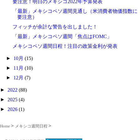
要注意！明日のメキシコ2022年予算発表
「最新」メキシコペソ週間見通し（米消費者物価指数に
要注意）
フィッチが余計な警告を出しました！
「最新」メキシコペソ週間「焦点はFOMC」
メキシコペソ週間日程！注目の政策金利が発表
►
10月
(15)
►
11月
(10)
►
12月
(7)
►
2022
(88)
►
2025
(4)
►
2026
(1)
Home
メキシコ週間日程