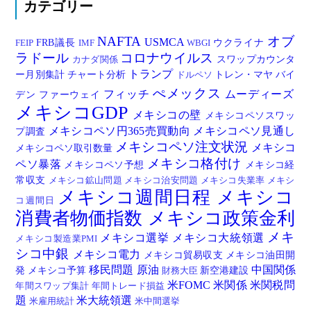
カテゴリー
NAFTA
オブ
USMCA
FRB議長
ウクライナ
FEIP
IMF
WBGI
ラドール
コロナウイルス
スワップカウンタ
カナダ関係
トランプ
ー月別集計
チャート分析
トレン・マヤ
バイ
ドルペソ
ぺメックス
フィッチ
ムーディーズ
デン
ファーウェイ
メキシコGDP
メキシコの壁
メキシコペソスワッ
メキシコペソ円365売買動向
メキシコペソ見通し
プ調査
メキシコペソ注文状況
メキシコ
メキシコペソ取引数量
メキシコ格付け
ペソ暴落
メキシコペソ予想
メキシコ経
常収支
メキシコ鉱山問題
メキシコ治安問題
メキシコ失業率
メキシ
メキシコ週間日程
メキシコ
コ週間日
消費者物価指数
メキシコ政策金利
メキ
メキシコ選挙
メキシコ大統領選
メキシコ製造業PMI
シコ中銀
メキシコ電力
メキシコ貿易収支
メキシコ油田開
移民問題
原油
中国関係
発
メキシコ予算
新空港建設
財務大臣
米FOMC
米関係
米関税問
年間スワップ集計
年間トレード損益
題
米大統領選
米雇用統計
米中間選挙