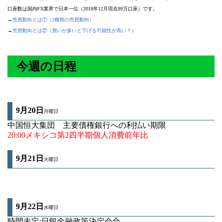
口座数は国内FX業界で日本一位（2018年12月現在89万口座）です。
→
売買動向とは①（2種類の売買動向）
→
売買動向とは②（買いが多いと下げる可能性が高い？）
今週の日程
9月20日
月曜日
中国恒大集団 主要債権銀行への利払い期限
20:00メキシコ第2四半期個人消費前年比
9月21
日
火曜日
9月22
日
水曜日
時間未定:日銀金融政策決定会合