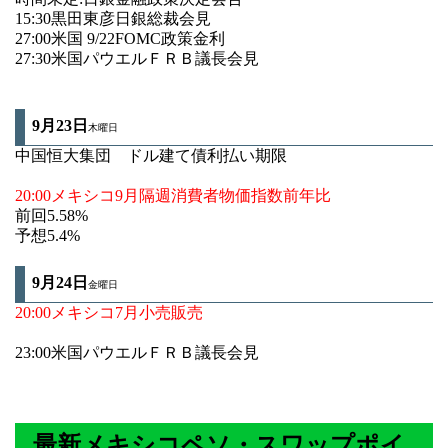
15:30黒田東彦日銀総裁会見
27:00米国 9/22FOMC政策金利
27:30米国パウエルＦＲＢ議長会見
9月23日
木曜日
中国恒大集団 ドル建て債利払い期限
20:00メキシコ9月隔週消費者物価指数前年比
前回5.58%
予想5.4%
9月24
日
金曜日
20:00メキシコ7月小売販売
23:00米国パウエルＦＲＢ議長会見
最新メキシコペソ・スワップポイ