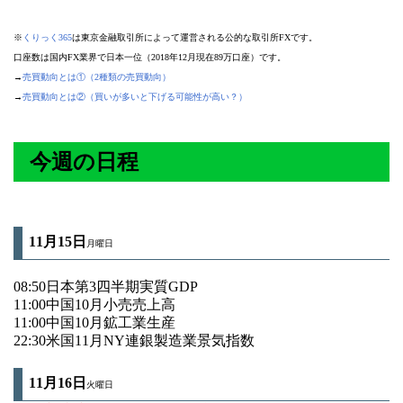
※
くりっく365
は東京金融取引所によって運営される公的な取引所FXです。
口座数は国内FX業界で日本一位（2018年12月現在89万口座）です。
→
売買動向とは①（2種類の売買動向）
→
売買動向とは②（買いが多いと下げる可能性が高い？）
今週の日程
11月15日
月曜日
08:50日本第3四半期実質GDP
11:00中国10月小売売上高
11:00中国10月鉱工業生産
22:30米国11月NY連銀製造業景気指数
11月16
日
火曜日