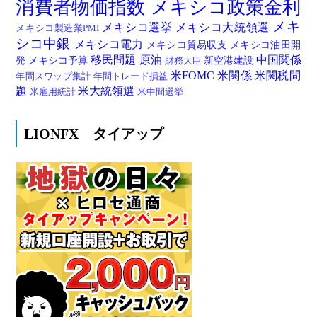
消費者物価指数
メキシコ政策金利
メキ
メキシコ選挙
メキシコ大統領選
メキシコ製造業PMI
シコ中銀
メキシコ電力
メキシコ貿易収支
メキシコ油田開
移民問題
原油
中国関係
発
メキシコ予算
新空港建設
財務大臣
米FOMC
米関係
米関税問
年間スワップ集計
年間トレード損益
題
米大統領選
米雇用統計
米中間選挙
LIONFX タイアップ