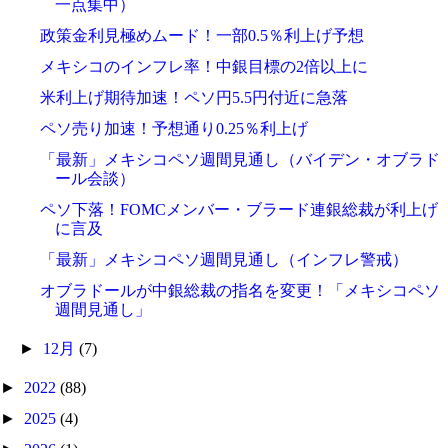
一点集中）
政策金利見極めムード！一部0.5％利上げ予想
メキシコのインフレ率！中銀目標の2倍以上に
米利上げ期待加速！ペソ円5.5円付近に急落
ペソ売り加速！予想通り0.25％利上げ
「最新」メキシコペソ週間見通し（バイデン・オブラド
ール会談）
ペソ下落！FOMCメンバー・ブラード連銀総裁が利上げ
に言及
「最新」メキシコペソ週間見通し（インフレ警戒）
オブラドールが中銀総裁の指名を変更！「メキシコペソ
週間見通し」
►
12月
(7)
►
2022
(88)
►
2025
(4)