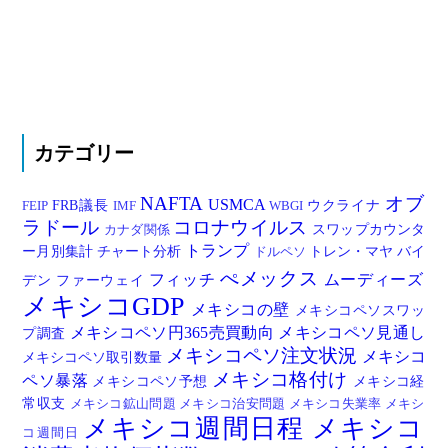
カテゴリー
NAFTA
オブ
USMCA
FRB議長
ウクライナ
FEIP
IMF
WBGI
ラドール
コロナウイルス
スワップカウンタ
カナダ関係
トランプ
ー月別集計
チャート分析
トレン・マヤ
バイ
ドルペソ
ぺメックス
フィッチ
ムーディーズ
デン
ファーウェイ
メキシコGDP
メキシコの壁
メキシコペソスワッ
メキシコペソ円365売買動向
メキシコペソ見通し
プ調査
メキシコペソ注文状況
メキシコ
メキシコペソ取引数量
メキシコ格付け
ペソ暴落
メキシコペソ予想
メキシコ経
常収支
メキシコ鉱山問題
メキシコ治安問題
メキシコ失業率
メキシ
メキシコ週間日程
メキシコ
コ週間日