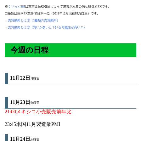
※
くりっく365
は東京金融取引所によって運営される公的な取引所FXです。
口座数は国内FX業界で日本一位（2018年12月現在89万口座）です。
→
売買動向とは①（2種類の売買動向）
→
売買動向とは②（買いが多いと下げる可能性が高い？）
今週の日程
11月22日
月曜日
11月23
日
火曜日
21:00メキシコ小売販売前年比
23:45米国11月製造業PMI
11月24
日
水曜日