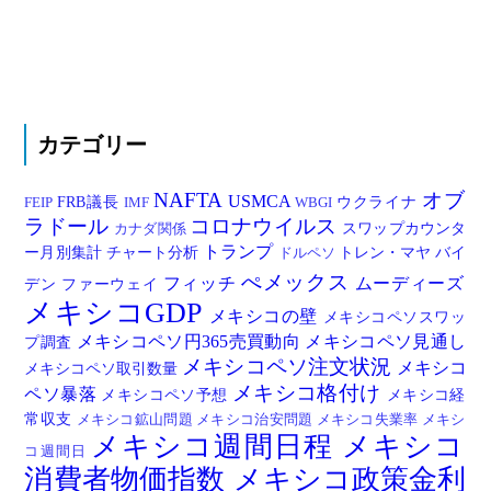
カテゴリー
NAFTA
オブ
USMCA
FRB議長
ウクライナ
FEIP
IMF
WBGI
ラドール
コロナウイルス
スワップカウンタ
カナダ関係
トランプ
ー月別集計
チャート分析
トレン・マヤ
バイ
ドルペソ
ぺメックス
フィッチ
ムーディーズ
デン
ファーウェイ
メキシコGDP
メキシコの壁
メキシコペソスワッ
メキシコペソ円365売買動向
メキシコペソ見通し
プ調査
メキシコペソ注文状況
メキシコ
メキシコペソ取引数量
メキシコ格付け
ペソ暴落
メキシコペソ予想
メキシコ経
常収支
メキシコ鉱山問題
メキシコ治安問題
メキシコ失業率
メキシ
メキシコ週間日程
メキシコ
コ週間日
消費者物価指数
メキシコ政策金利