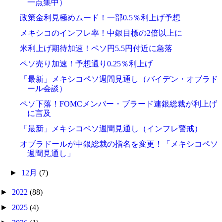
一点集中）
政策金利見極めムード！一部0.5％利上げ予想
メキシコのインフレ率！中銀目標の2倍以上に
米利上げ期待加速！ペソ円5.5円付近に急落
ペソ売り加速！予想通り0.25％利上げ
「最新」メキシコペソ週間見通し（バイデン・オブラド
ール会談）
ペソ下落！FOMCメンバー・ブラード連銀総裁が利上げ
に言及
「最新」メキシコペソ週間見通し（インフレ警戒）
オブラドールが中銀総裁の指名を変更！「メキシコペソ
週間見通し」
►
12月
(7)
►
2022
(88)
►
2025
(4)