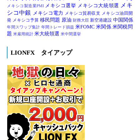
メキ
メキシコ選挙
メキシコ大統領選
メキシコ製造業PMI
シコ中銀
メキシコ電力
メキシコ貿易収支
メキシコ油田開
移民問題
原油
中国関係
発
メキシコ予算
新空港建設
財務大臣
米FOMC
米関係
米関税問
年間スワップ集計
年間トレード損益
題
米大統領選
米雇用統計
米中間選挙
LIONFX タイアップ