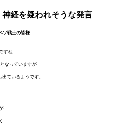
！神経を疑われそうな発言
ペソ戦士の皆様
ですね
スとなっていますが
想も出ているようです。
が
く