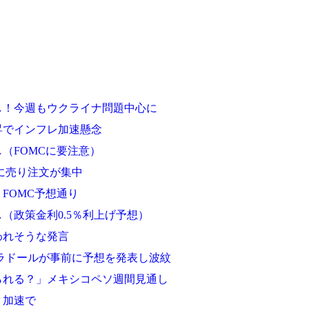
し！今週もウクライナ問題中心に
昇でインフレ加速懸念
（FOMCに要注意）
円に売り注文が集中
FOMC予想通り
（政策金利0.5％利上げ予想）
われそうな発言
ブラドールが事前に予想を発表し波紋
られる？」メキシコペソ週間見通し
り加速で