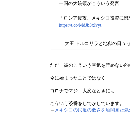
一国の大統領がこういう発言
「ロシア侵攻、メキシコ投資に恩恵
https://t.co/MdJb3xIvyt
— 大王 トルコリラと地獄の日々 (@d
ただ、彼のこういう空気を読めない的
今に始まったことではなく
コロナでマジ、大変なときにも
こういう茶番をしでかしています。
→
メキシコの民度の低さを垣間見た気