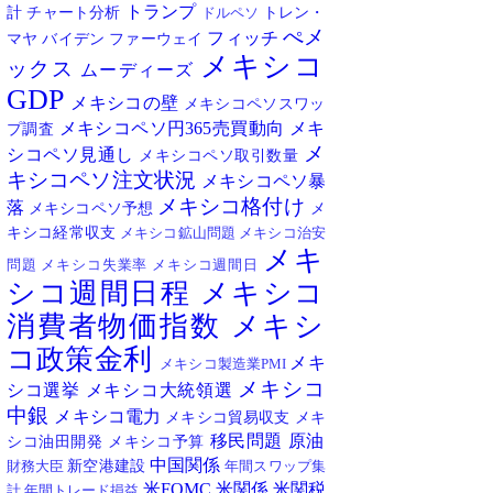
トランプ
計
チャート分析
トレン・
ドルペソ
ぺメ
フィッチ
マヤ
バイデン
ファーウェイ
メキシコ
ックス
ムーディーズ
GDP
メキシコの壁
メキシコペソスワッ
メキシコペソ円365売買動向
メキ
プ調査
メ
シコペソ見通し
メキシコペソ取引数量
キシコペソ注文状況
メキシコペソ暴
メキシコ格付け
落
メキシコペソ予想
メ
キシコ経常収支
メキシコ鉱山問題
メキシコ治安
メキ
問題
メキシコ失業率
メキシコ週間日
シコ週間日程
メキシコ
消費者物価指数
メキシ
コ政策金利
メキ
メキシコ製造業PMI
メキシコ
シコ選挙
メキシコ大統領選
中銀
メキシコ電力
メキシコ貿易収支
メキ
移民問題
原油
シコ油田開発
メキシコ予算
中国関係
新空港建設
財務大臣
年間スワップ集
米FOMC
米関係
米関税
計
年間トレード損益