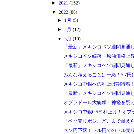
►
2021
(152)
▼
2022
(88)
►
1月
(5)
►
2月
(12)
▼
3月
(10)
「最新」メキシコペソ週間見通
メキシコペソ続落！原油価格上
「最新」メキシコペソ週間見通し
みんな考えることは一緒！5.7
メキシコ中銀への利上げ期待増！
「最新」メキシコペソ週間見通し
オブラドール大統領！神経を疑
メキシコ中銀0.5％利上げ！オ
「ペソ売りポジ、どこまで耐え
ペソ円下落！ドル円でのドル売