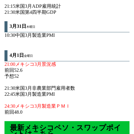
21:15米国3月ADP雇用統計
21:30米国第4四半期GDP
3月31日
木曜日
10:30中国3月製造業PMI
4月1
日
金曜日
21:00メキシコ3月景況感
前回52.6
予想52
21:30米国3月非農業部門雇用者数
22:45米国3月製造業PMI
24:30メキシコ3月製造業ＰＭＩ
前回48.0
最新メキシコペソ・スワップポイ
ントはこちら