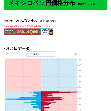
メキシコペソ円価格分布
（
糞ポジチェッカー）
みんなのFX
情報提供
（会員限定情報）
※みんなのFX社から許可を頂き掲載しています。
3月26
日データ