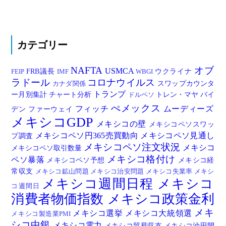
カテゴリー
NAFTA
オブ
USMCA
FRB議長
ウクライナ
FEIP
IMF
WBGI
ラドール
コロナウイルス
スワップカウンタ
カナダ関係
トランプ
ー月別集計
チャート分析
トレン・マヤ
バイ
ドルペソ
ぺメックス
フィッチ
ムーディーズ
デン
ファーウェイ
メキシコGDP
メキシコの壁
メキシコペソスワッ
メキシコペソ円365売買動向
メキシコペソ見通し
プ調査
メキシコペソ注文状況
メキシコ
メキシコペソ取引数量
メキシコ格付け
ペソ暴落
メキシコペソ予想
メキシコ経
常収支
メキシコ鉱山問題
メキシコ治安問題
メキシコ失業率
メキシ
メキシコ週間日程
メキシコ
コ週間日
消費者物価指数
メキシコ政策金利
メキ
メキシコ選挙
メキシコ大統領選
メキシコ製造業PMI
シコ中銀
メキシコ電力
メキシコ貿易収支
メキシコ油田開