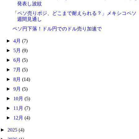
発表し波紋
「ペソ売りポジ、どこまで耐えられる？」メキシコペソ
週間見通し
ペソ円下落！ドル円でのドル売り加速で
►
4月
(7)
►
5月
(9)
►
6月
(5)
►
7月
(5)
►
8月
(14)
►
9月
(5)
►
10月
(5)
►
11月
(7)
►
12月
(4)
►
2025
(4)