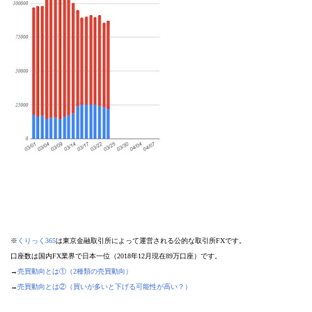
※
くりっく365
は東京金融取引所によって運営される公的な取引所FXです。
口座数は国内FX業界で日本一位（2018年12月現在89万口座）です。
→
売買動向とは①（2種類の売買動向）
→
売買動向とは②（買いが多いと下げる可能性が高い？）