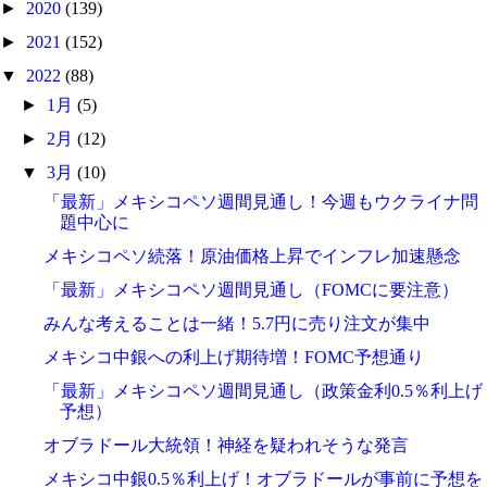
►
2020
(139)
►
2021
(152)
▼
2022
(88)
►
1月
(5)
►
2月
(12)
▼
3月
(10)
「最新」メキシコペソ週間見通し！今週もウクライナ問
題中心に
メキシコペソ続落！原油価格上昇でインフレ加速懸念
「最新」メキシコペソ週間見通し（FOMCに要注意）
みんな考えることは一緒！5.7円に売り注文が集中
メキシコ中銀への利上げ期待増！FOMC予想通り
「最新」メキシコペソ週間見通し（政策金利0.5％利上げ
予想）
オブラドール大統領！神経を疑われそうな発言
メキシコ中銀0.5％利上げ！オブラドールが事前に予想を