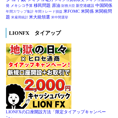
移民問題
原油
中国関係
発
メキシコ予算
新空港建設
財務大臣
米FOMC
米関係
米関税問
年間スワップ集計
年間トレード損益
題
米大統領選
米雇用統計
米中間選挙
LIONFX タイアップ
LIONFXの口座開設方法「限定タイアップキャンペー
ン」