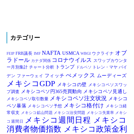
カテゴリー
NAFTA
オブ
USMCA
FRB議長
ウクライナ
FEIP
IMF
WBGI
ラドール
コロナウイルス
スワップカウンタ
カナダ関係
トランプ
ー月別集計
チャート分析
トレン・マヤ
バイ
ドルペソ
ぺメックス
フィッチ
ムーディーズ
デン
ファーウェイ
メキシコGDP
メキシコの壁
メキシコペソスワッ
メキシコペソ円365売買動向
メキシコペソ見通し
プ調査
メキシコペソ注文状況
メキシコ
メキシコペソ取引数量
メキシコ格付け
ペソ暴落
メキシコペソ予想
メキシコ経
常収支
メキシコ鉱山問題
メキシコ治安問題
メキシコ失業率
メキシ
メキシコ週間日程
メキシコ
コ週間日
消費者物価指数
メキシコ政策金利