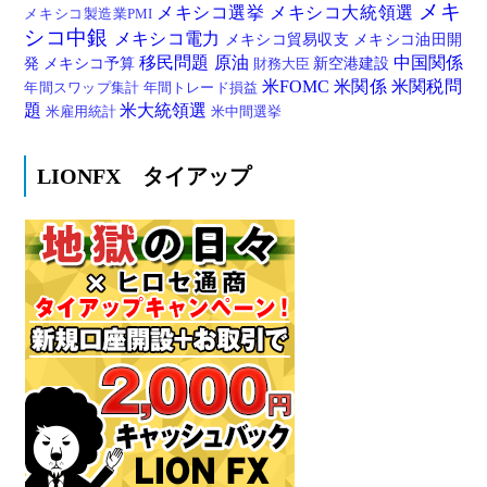
メキ
メキシコ選挙
メキシコ大統領選
メキシコ製造業PMI
シコ中銀
メキシコ電力
メキシコ貿易収支
メキシコ油田開
移民問題
原油
中国関係
発
メキシコ予算
新空港建設
財務大臣
米FOMC
米関係
米関税問
年間スワップ集計
年間トレード損益
題
米大統領選
米雇用統計
米中間選挙
LIONFX タイアップ