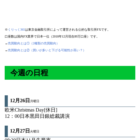
※
くりっく365
は東京金融取引所によって運営される公的な取引所FXです。
口座数は国内FX業界で日本一位（2018年12月現在89万口座）です。
→
売買動向とは①（2種類の売買動向）
→
売買動向とは②（買いが多いと下げる可能性が高い？）
今週の日程
12月26日
月曜日
欧米Christmas Day[休日]
12：00日本黒田日銀総裁講演
12月27
日
火曜日