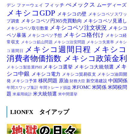
ぺメックス
フィッチ
ムーディーズ
デン
ファーウェイ
メキシコGDP
メキシコの壁
メキシコペソスワッ
メキシコペソ円365売買動向
メキシコペソ見通し
プ調査
メキシコペソ注文状況
メキシコ
メキシコペソ取引数量
メキシコ格付け
ペソ暴落
メキシコペソ予想
メキシコ経
常収支
メキシコ鉱山問題
メキシコ治安問題
メキシコ失業率
メキシ
メキシコ週間日程
メキシコ
コ週間日
消費者物価指数
メキシコ政策金利
メキ
メキシコ選挙
メキシコ大統領選
メキシコ製造業PMI
シコ中銀
メキシコ電力
メキシコ貿易収支
メキシコ油田開
移民問題
原油
中国関係
発
メキシコ予算
新空港建設
財務大臣
米FOMC
米関係
米関税問
年間スワップ集計
年間トレード損益
題
米大統領選
米雇用統計
米中間選挙
LIONFX タイアップ