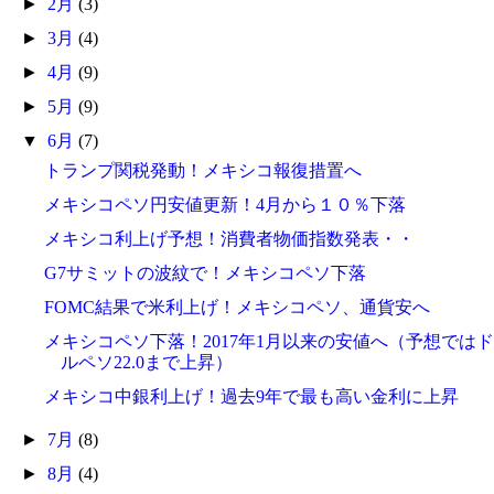
►
2月
(3)
►
3月
(4)
►
4月
(9)
►
5月
(9)
▼
6月
(7)
トランプ関税発動！メキシコ報復措置へ
メキシコペソ円安値更新！4月から１０％下落
メキシコ利上げ予想！消費者物価指数発表・・
G7サミットの波紋で！メキシコペソ下落
FOMC結果で米利上げ！メキシコペソ、通貨安へ
メキシコペソ下落！2017年1月以来の安値へ（予想ではド
ルペソ22.0まで上昇）
メキシコ中銀利上げ！過去9年で最も高い金利に上昇
►
7月
(8)
►
8月
(4)