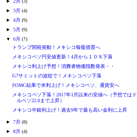
►
2月
(3)
►
3月
(4)
►
4月
(9)
►
5月
(9)
▼
6月
(7)
トランプ関税発動！メキシコ報復措置へ
メキシコペソ円安値更新！4月から１０％下落
メキシコ利上げ予想！消費者物価指数発表・・
G7サミットの波紋で！メキシコペソ下落
FOMC結果で米利上げ！メキシコペソ、通貨安へ
メキシコペソ下落！2017年1月以来の安値へ（予想ではド
ルペソ22.0まで上昇）
メキシコ中銀利上げ！過去9年で最も高い金利に上昇
►
7月
(8)
►
8月
(4)