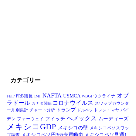
カテゴリー
NAFTA
オブ
USMCA
FRB議長
ウクライナ
FEIP
IMF
WBGI
ラドール
コロナウイルス
スワップカウンタ
カナダ関係
トランプ
ー月別集計
チャート分析
トレン・マヤ
バイ
ドルペソ
ぺメックス
フィッチ
ムーディーズ
デン
ファーウェイ
メキシコGDP
メキシコの壁
メキシコペソスワッ
メキシコペソ円365売買動向
メキシコペソ見通し
プ調査