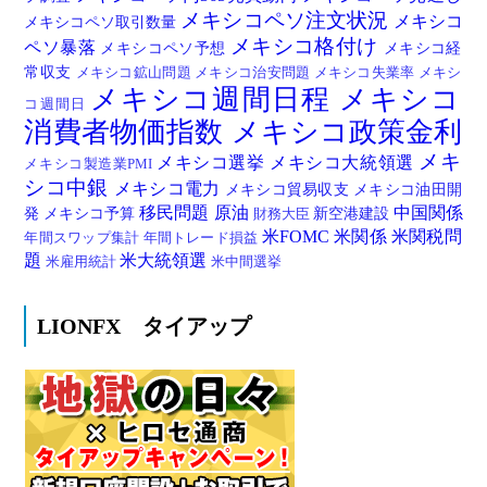
メキシコペソ注文状況
メキシコ
メキシコペソ取引数量
メキシコ格付け
ペソ暴落
メキシコペソ予想
メキシコ経
常収支
メキシコ鉱山問題
メキシコ治安問題
メキシコ失業率
メキシ
メキシコ週間日程
メキシコ
コ週間日
消費者物価指数
メキシコ政策金利
メキ
メキシコ選挙
メキシコ大統領選
メキシコ製造業PMI
シコ中銀
メキシコ電力
メキシコ貿易収支
メキシコ油田開
移民問題
原油
中国関係
発
メキシコ予算
新空港建設
財務大臣
米FOMC
米関係
米関税問
年間スワップ集計
年間トレード損益
題
米大統領選
米雇用統計
米中間選挙
LIONFX タイアップ