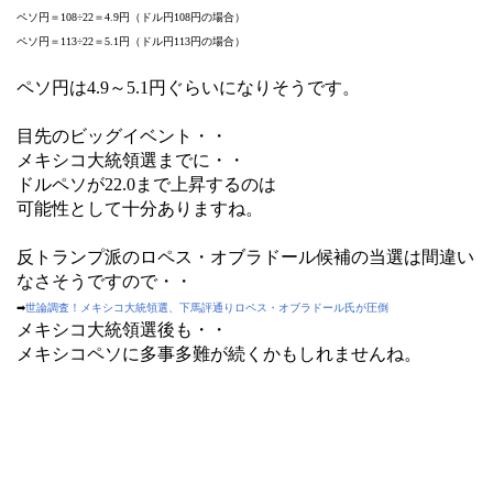
ペソ円＝108÷22＝4.9円（ドル円108円の場合）
ペソ円＝113÷22＝5.1円（ドル円113円の場合）
ペソ円は4.9～5.1円ぐらいになりそうです。
目先のビッグイベント・・
メキシコ大統領選までに・・
ドルペソが22.0まで上昇するのは
可能性として十分ありますね。
反トランプ派のロペス・オブラドール候補の当選は間違い
なさそうですので・・
➡
世論調査！メキシコ大統領選、下馬評通りロペス・オブラドール氏が圧倒
メキシコ大統領選後も・・
メキシコペソに多事多難が続くかもしれませんね。