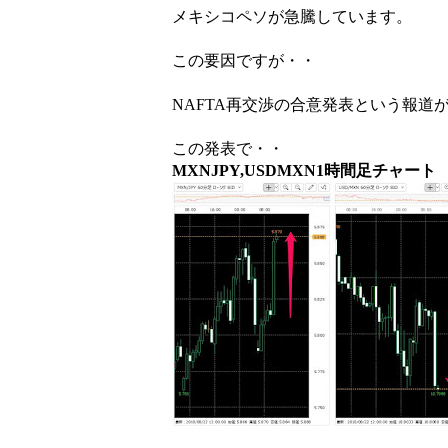
メキシコペソが急騰しています。
この要因ですが・・
NAFTA再交渉の合意発表という報道
この発表で・・
MXNJPY,USDMXN1時間足チャート