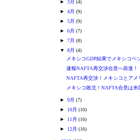
►
3月
(4)
►
4月
(9)
►
5月
(9)
►
6月
(7)
►
7月
(8)
▼
8月
(4)
メキシコGDP結果でメキシコペ
速報NAFTA再交渉合意へ前進
NAFTA再交渉！メキシコとアメ
メキシコ敗北！NAFTA合意は
►
9月
(7)
►
10月
(10)
►
11月
(16)
►
12月
(16)