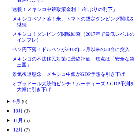
速報！メキシコ中銀政策金利「5年ぶりの利下」
メキシコペソ下落！米、トマトの暫定ダンピング関税を
継続
メキシコ！ダンピング関税回避（2017年で最低レベルの
インフレ）
ペソ円下落！ドルペソが2018年12月以来の20台に突入
メキシコの不法移民対策に最終評価！焦点は「安全な第
三国」
景気後退懸念！メキシコ中銀がGDP予想を引き下げ
オブラドール大統領ピンチ！ムーディーズ！GDP予測を
大幅に引き下げ
►
9月
(6)
►
10月
(3)
►
11月
(5)
►
12月
(7)