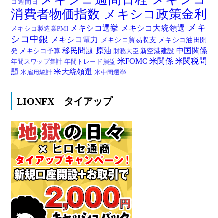
コ週間日
消費者物価指数
メキシコ政策金利
メキ
メキシコ選挙
メキシコ大統領選
メキシコ製造業PMI
シコ中銀
メキシコ電力
メキシコ貿易収支
メキシコ油田開
移民問題
原油
中国関係
発
メキシコ予算
新空港建設
財務大臣
米FOMC
米関係
米関税問
年間スワップ集計
年間トレード損益
題
米大統領選
米雇用統計
米中間選挙
LIONFX タイアップ