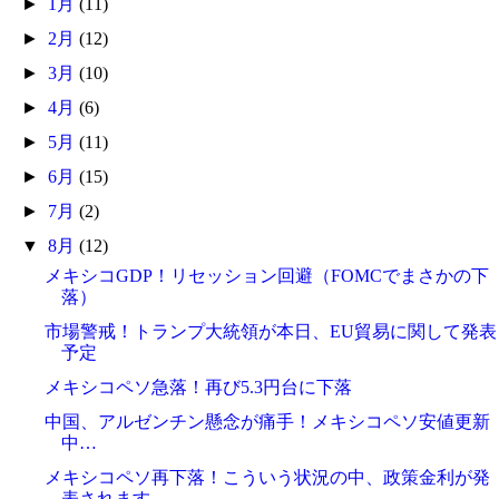
►
1月
(11)
►
2月
(12)
►
3月
(10)
►
4月
(6)
►
5月
(11)
►
6月
(15)
►
7月
(2)
▼
8月
(12)
メキシコGDP！リセッション回避（FOMCでまさかの下
落）
市場警戒！トランプ大統領が本日、EU貿易に関して発表
予定
メキシコペソ急落！再び5.3円台に下落
中国、アルゼンチン懸念が痛手！メキシコペソ安値更新
中…
メキシコペソ再下落！こういう状況の中、政策金利が発
表されます。