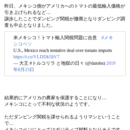
昨日、メキシコ側がアメリカへのトマトの最低輸入価格が
引き上げられるなど…
譲歩したことでダンピング関税が撤廃となりダンピング調
査も中止となりました。
米メキシコ！トマト輸入関税問題に合意
#メキ
シコペソ
U.S., Mexico reach tentative deal over tomato imports
https://t.co/VLDDk5liV7
— 大王 #トルコリラ と地獄の日々 (@daiobn)
2019
年8月23日
結果的にアメリカの農家を保護することになり…
メキシコにとって不利な状況のようです。
ただダンピング関税を課せられるようりマシということ
で…
メキシコペソにとってはポジティブ材料となりそうです。