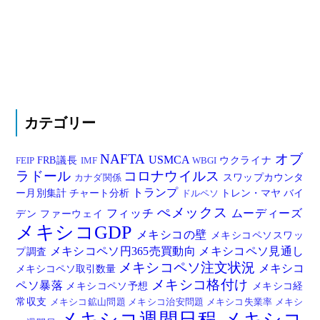
カテゴリー
NAFTA
オブ
USMCA
FRB議長
ウクライナ
FEIP
IMF
WBGI
ラドール
コロナウイルス
スワップカウンタ
カナダ関係
トランプ
ー月別集計
チャート分析
トレン・マヤ
バイ
ドルペソ
ぺメックス
フィッチ
ムーディーズ
デン
ファーウェイ
メキシコGDP
メキシコの壁
メキシコペソスワッ
メキシコペソ円365売買動向
メキシコペソ見通し
プ調査
メキシコペソ注文状況
メキシコ
メキシコペソ取引数量
メキシコ格付け
ペソ暴落
メキシコペソ予想
メキシコ経
常収支
メキシコ鉱山問題
メキシコ治安問題
メキシコ失業率
メキシ
メキシコ週間日程
メキシコ