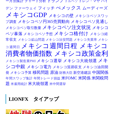
トランプ
ー月別集計
チャート分析
トレン・マヤ
バイ
ドルペソ
ぺメックス
フィッチ
ムーディーズ
デン
ファーウェイ
メキシコGDP
メキシコの壁
メキシコペソスワッ
メキシコペソ円365売買動向
メキシコペソ見通し
プ調査
メキシコペソ注文状況
メキシコ
メキシコペソ取引数量
メキシコ格付け
ペソ暴落
メキシコペソ予想
メキシコ経
常収支
メキシコ鉱山問題
メキシコ治安問題
メキシコ失業率
メキシ
メキシコ週間日程
メキシコ
コ週間日
消費者物価指数
メキシコ政策金利
メキ
メキシコ選挙
メキシコ大統領選
メキシコ製造業PMI
シコ中銀
メキシコ電力
メキシコ貿易収支
メキシコ油田開
移民問題
原油
中国関係
発
メキシコ予算
新空港建設
財務大臣
米FOMC
米関係
米関税問
年間スワップ集計
年間トレード損益
題
米大統領選
米雇用統計
米中間選挙
LIONFX タイアップ