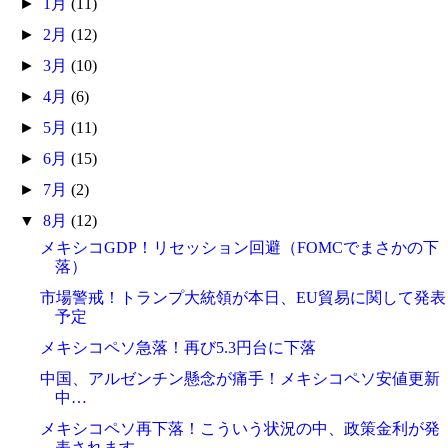
►
1月
(11)
►
2月
(12)
►
3月
(10)
►
4月
(6)
►
5月
(11)
►
6月
(15)
►
7月
(2)
▼
8月
(12)
メキシコGDP！リセッション回避（FOMCでまさかの下
落）
市場警戒！トランプ大統領が本日、EU貿易に関して発表
予定
メキシコペソ急落！再び5.3円台に下落
中国、アルゼンチン懸念が痛手！メキシコペソ安値更新
中…
メキシコペソ再下落！こういう状況の中、政策金利が発
表されます。