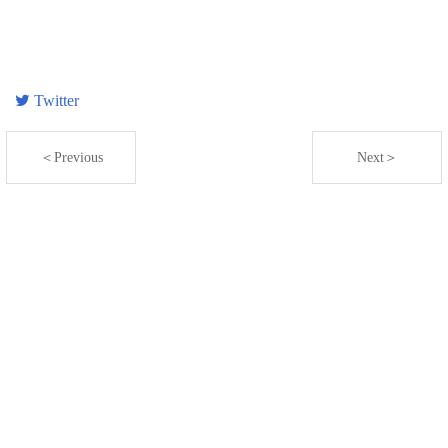
Twitter
＜Previous
Next＞