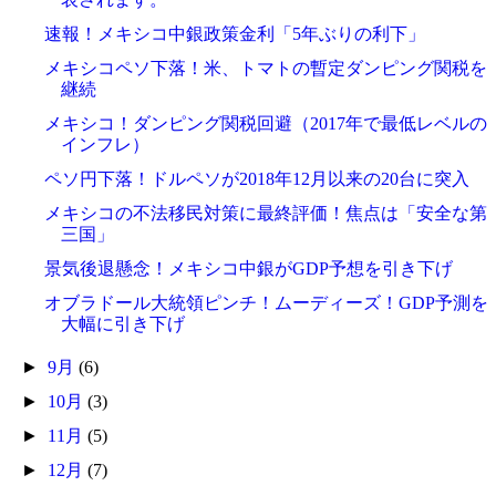
速報！メキシコ中銀政策金利「5年ぶりの利下」
メキシコペソ下落！米、トマトの暫定ダンピング関税を
継続
メキシコ！ダンピング関税回避（2017年で最低レベルの
インフレ）
ペソ円下落！ドルペソが2018年12月以来の20台に突入
メキシコの不法移民対策に最終評価！焦点は「安全な第
三国」
景気後退懸念！メキシコ中銀がGDP予想を引き下げ
オブラドール大統領ピンチ！ムーディーズ！GDP予測を
大幅に引き下げ
►
9月
(6)
►
10月
(3)
►
11月
(5)
►
12月
(7)