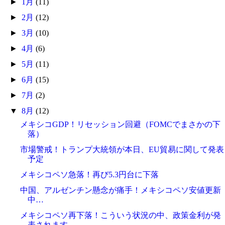
►
1月
(11)
►
2月
(12)
►
3月
(10)
►
4月
(6)
►
5月
(11)
►
6月
(15)
►
7月
(2)
▼
8月
(12)
メキシコGDP！リセッション回避（FOMCでまさかの下
落）
市場警戒！トランプ大統領が本日、EU貿易に関して発表
予定
メキシコペソ急落！再び5.3円台に下落
中国、アルゼンチン懸念が痛手！メキシコペソ安値更新
中…
メキシコペソ再下落！こういう状況の中、政策金利が発
表されます。