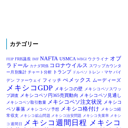
カテゴリー
NAFTA
オブ
USMCA
FRB議長
ウクライナ
FEIP
IMF
WBGI
ラドール
コロナウイルス
スワップカウンタ
カナダ関係
トランプ
ー月別集計
チャート分析
トレン・マヤ
バイ
ドルペソ
ぺメックス
フィッチ
ムーディーズ
デン
ファーウェイ
メキシコGDP
メキシコの壁
メキシコペソスワッ
メキシコペソ円365売買動向
メキシコペソ見通し
プ調査
メキシコペソ注文状況
メキシコ
メキシコペソ取引数量
メキシコ格付け
ペソ暴落
メキシコペソ予想
メキシコ経
常収支
メキシコ鉱山問題
メキシコ治安問題
メキシコ失業率
メキシ
メキシコ週間日程
メキシコ
コ週間日