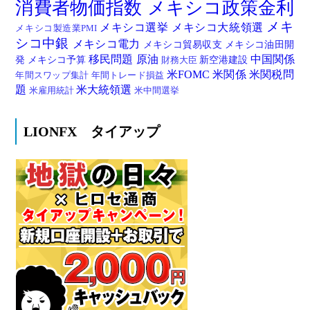
消費者物価指数
メキシコ政策金利
メキ
メキシコ選挙
メキシコ大統領選
メキシコ製造業PMI
シコ中銀
メキシコ電力
メキシコ貿易収支
メキシコ油田開
移民問題
原油
中国関係
発
メキシコ予算
新空港建設
財務大臣
米FOMC
米関係
米関税問
年間スワップ集計
年間トレード損益
題
米大統領選
米雇用統計
米中間選挙
LIONFX タイアップ