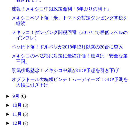
速報！メキシコ中銀政策金利「5年ぶりの利下」
メキシコペソ下落！米、トマトの暫定ダンピング関税を
継続
メキシコ！ダンピング関税回避（2017年で最低レベルの
インフレ）
ペソ円下落！ドルペソが2018年12月以来の20台に突入
メキシコの不法移民対策に最終評価！焦点は「安全な第
三国」
景気後退懸念！メキシコ中銀がGDP予想を引き下げ
オブラドール大統領ピンチ！ムーディーズ！GDP予測を
大幅に引き下げ
►
9月
(6)
►
10月
(3)
►
11月
(5)
►
12月
(7)