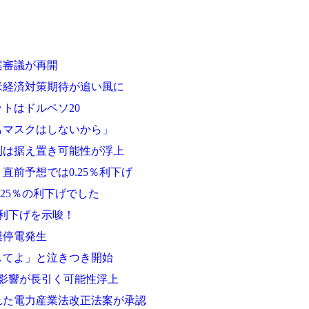
案審議が再開
米経済対策期待が追い風に
トはドルペソ20
もマスクはしないから」
利は据え置き可能性が浮上
直前予想では0.25％利下げ
25％の利下げでした
利下げを示唆！
模停電発生
してよ」と泣きつき開始
影響が長引く可能性浮上
れた電力産業法改正法案が承認