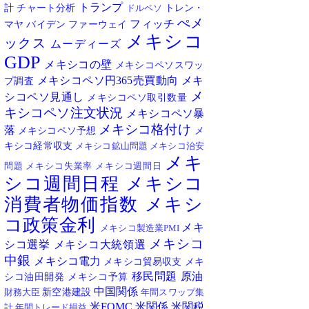
トランプ
計
チャート分析
トレン・
ドルペソ
ぺメ
フィッチ
マヤ
バイデン
ファーウェイ
メキシコ
ックス
ムーディーズ
GDP
メキシコの壁
メキシコペソスワッ
メキシコペソ円365売買動向
メキ
プ調査
メ
シコペソ見通し
メキシコペソ取引数量
キシコペソ注文状況
メキシコペソ暴
メキシコ格付け
落
メキシコペソ予想
メ
キシコ経常収支
メキシコ鉱山問題
メキシコ治安
メキ
問題
メキシコ失業率
メキシコ週間日
シコ週間日程
メキシコ
消費者物価指数
メキシ
コ政策金利
メキ
メキシコ製造業PMI
メキシコ
シコ選挙
メキシコ大統領選
中銀
メキシコ電力
メキシコ貿易収支
メキ
移民問題
原油
シコ油田開発
メキシコ予算
中国関係
新空港建設
財務大臣
年間スワップ集
米FOMC
米関係
米関税
計
年間トレード損益