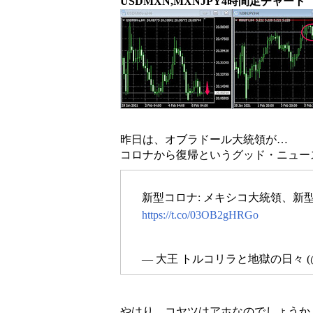
USDMXN,MXNJPY4時間足チャート
昨日は、オブラドール大統領が…
コロナから復帰というグッド・ニュー
新型コロナ: メキシコ大統領、新
https://t.co/03OB2gHRGo
— 大王 トルコリラと地獄の日々 (@d
やはり、コヤツはアホなのでしょうか