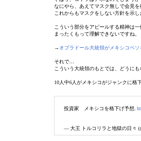
なにやら、あえてマスク無しで会見を
これからもマスクをしない方針を示し
こういう部分をアピールする精神は一
まったくもって理解できないですね。
→
オブラドール大統領がメキシコペソ
それで…
こういう大統領のもとでは、どうにも
10人中6人がメキシコがジャンクに格
投資家 メキシコを格下げ予想.
h
— 大王 トルコリラと地獄の日々 (@d