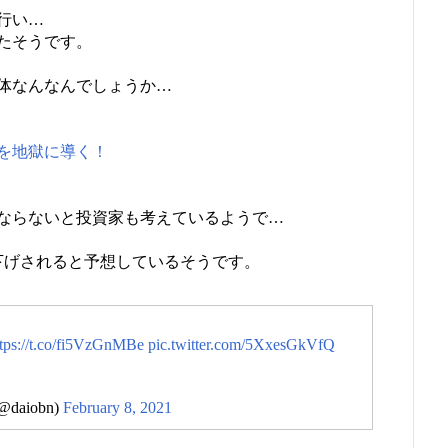
行い…
たそうです。
体なんなんでしょうか…
を地獄に導く！
ならないと投資家も考えているようで…
下げされると予想しているそうです。
ttps://t.co/fi5VzGnMBe
pic.twitter.com/5XxesGkVfQ
aiobn)
February 8, 2021