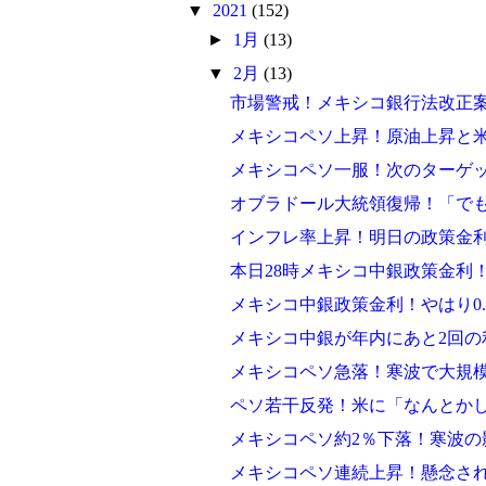
▼
2021
(152)
►
1月
(13)
▼
2月
(13)
市場警戒！メキシコ銀行法改正
メキシコペソ上昇！原油上昇と
メキシコペソ一服！次のターゲッ
オブラドール大統領復帰！「で
インフレ率上昇！明日の政策金
本日28時メキシコ中銀政策金利！
メキシコ中銀政策金利！やはり0.
メキシコ中銀が年内にあと2回の
メキシコペソ急落！寒波で大規
ペソ若干反発！米に「なんとか
メキシコペソ約2％下落！寒波の
メキシコペソ連続上昇！懸念さ