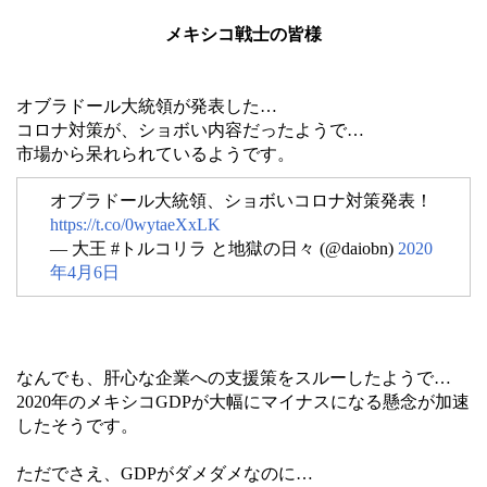
メキシコ戦士の皆様
オブラドール大統領が発表した…
コロナ対策が、ショボい内容だったようで…
市場から呆れられているようです。
オブラドール大統領、ショボいコロナ対策発表！
https://t.co/0wytaeXxLK
— 大王 #トルコリラ と地獄の日々 (@daiobn)
2020
年4月6日
なんでも、肝心な企業への支援策をスルーしたようで…
2020年のメキシコGDPが大幅にマイナスになる懸念が加速
したそうです。
ただでさえ、GDPがダメダメなのに…