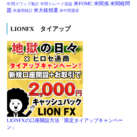
米FOMC
米関係
米関税問
年間スワップ集計
年間トレード損益
題
米大統領選
米雇用統計
米中間選挙
LIONFX タイアップ
LIONFXの口座開設方法「限定タイアップキャンペー
ン」