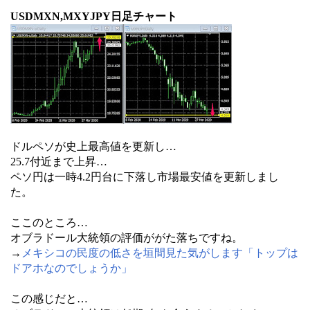
USDMXN,MXYJPY日足チャート
ドルペソが史上最高値を更新し…
25.7付近まで上昇…
ペソ円は一時4.2円台に下落し市場最安値を更新しまし
た。
ここのところ…
オブラドール大統領の評価ががた落ちですね。
→
メキシコの民度の低さを垣間見た気がします「トップは
ドアホなのでしょうか」
この感じだと…