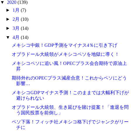
▼
2020
(139)
►
1月
(7)
►
2月
(10)
►
3月
(14)
▼
4月
(14)
メキシコ中銀！GDP予測をマイナス4％に引き下げ
オブラドール大統領がメキシコペソを地獄に導く！
メキシコペソに追い風！OPECプラス会合期待で原油上
昇
期待外れのOPECプラス減産合意！これからペソにどう
影響…
メキシコGDPマイナス予測！このままでは大幅利下げが
避けられない
オブラドール大統領、生き延びを賭け提案！「進退を問
う国民投票を前倒し」
ペソ下落！フィッチ社メキシコ格下げでジャンクがリー
チに