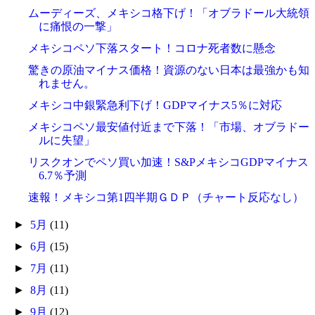
ムーディーズ、メキシコ格下げ！「オブラドール大統領
に痛恨の一撃」
メキシコペソ下落スタート！コロナ死者数に懸念
驚きの原油マイナス価格！資源のない日本は最強かも知
れません。
メキシコ中銀緊急利下げ！GDPマイナス5％に対応
メキシコペソ最安値付近まで下落！「市場、オブラドー
ルに失望」
リスクオンでペソ買い加速！S&PメキシコGDPマイナス
6.7％予測
速報！メキシコ第1四半期ＧＤＰ（チャート反応なし）
►
5月
(11)
►
6月
(15)
►
7月
(11)
►
8月
(11)
►
9月
(12)