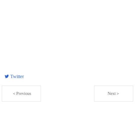
Twitter
＜Previous
Next＞