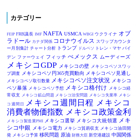
カテゴリー
NAFTA
オブ
USMCA
FRB議長
ウクライナ
FEIP
IMF
WBGI
ラドール
コロナウイルス
スワップカウンタ
カナダ関係
トランプ
ー月別集計
チャート分析
トレン・マヤ
バイ
ドルペソ
ぺメックス
フィッチ
ムーディーズ
デン
ファーウェイ
メキシコGDP
メキシコの壁
メキシコペソスワッ
メキシコペソ円365売買動向
メキシコペソ見通し
プ調査
メキシコペソ注文状況
メキシコ
メキシコペソ取引数量
メキシコ格付け
ペソ暴落
メキシコペソ予想
メキシコ経
常収支
メキシコ鉱山問題
メキシコ治安問題
メキシコ失業率
メキシ
メキシコ週間日程
メキシコ
コ週間日
消費者物価指数
メキシコ政策金利
メキ
メキシコ選挙
メキシコ大統領選
メキシコ製造業PMI
シコ中銀
メキシコ電力
メキシコ貿易収支
メキシコ油田開
移民問題
原油
中国関係
発
メキシコ予算
新空港建設
財務大臣