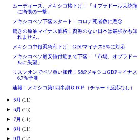
ムーディーズ、メキシコ格下げ！「オブラドール大統領
に痛恨の一撃」
メキシコペソ下落スタート！コロナ死者数に懸念
驚きの原油マイナス価格！資源のない日本は最強かも知
れません。
メキシコ中銀緊急利下げ！GDPマイナス5％に対応
メキシコペソ最安値付近まで下落！「市場、オブラドー
ルに失望」
リスクオンでペソ買い加速！S&PメキシコGDPマイナス
6.7％予測
速報！メキシコ第1四半期ＧＤＰ（チャート反応なし）
►
5月
(11)
►
6月
(15)
►
7月
(11)
►
8月
(11)
►
9月
(12)