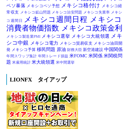
メキシコ格付け
ペソ暴落
メキシコペソ予想
メキシコ経
常収支
メキシコ鉱山問題
メキシコ治安問題
メキシコ失業率
メキシ
メキシコ週間日程
メキシコ
コ週間日
消費者物価指数
メキシコ政策金利
メキ
メキシコ選挙
メキシコ大統領選
メキシコ製造業PMI
シコ中銀
メキシコ電力
メキシコ貿易収支
メキシコ油田開
移民問題
原油
中国関係
発
メキシコ予算
新空港建設
財務大臣
米FOMC
米関係
米関税問
年間スワップ集計
年間トレード損益
題
米大統領選
米雇用統計
米中間選挙
LIONFX タイアップ