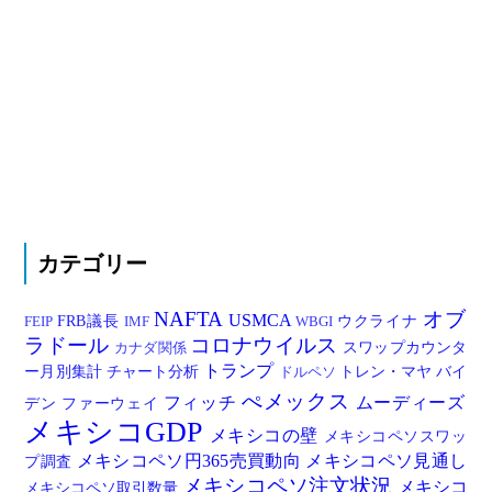
カテゴリー
NAFTA
オブ
USMCA
FRB議長
ウクライナ
FEIP
IMF
WBGI
ラドール
コロナウイルス
スワップカウンタ
カナダ関係
トランプ
ー月別集計
チャート分析
トレン・マヤ
バイ
ドルペソ
ぺメックス
フィッチ
ムーディーズ
デン
ファーウェイ
メキシコGDP
メキシコの壁
メキシコペソスワッ
メキシコペソ円365売買動向
メキシコペソ見通し
プ調査
メキシコペソ注文状況
メキシコ
メキシコペソ取引数量