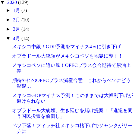
▼
2020
(139)
►
1月
(7)
►
2月
(10)
►
3月
(14)
▼
4月
(14)
メキシコ中銀！GDP予測をマイナス4％に引き下げ
オブラドール大統領がメキシコペソを地獄に導く！
メキシコペソに追い風！OPECプラス会合期待で原油上
昇
期待外れのOPECプラス減産合意！これからペソにどう
影響…
メキシコGDPマイナス予測！このままでは大幅利下げが
避けられない
オブラドール大統領、生き延びを賭け提案！「進退を問
う国民投票を前倒し」
ペソ下落！フィッチ社メキシコ格下げでジャンクがリー
チに