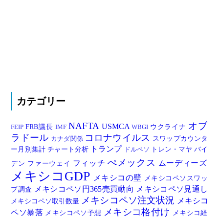
カテゴリー
NAFTA
オブ
USMCA
FRB議長
ウクライナ
FEIP
IMF
WBGI
ラドール
コロナウイルス
スワップカウンタ
カナダ関係
トランプ
ー月別集計
チャート分析
トレン・マヤ
バイ
ドルペソ
ぺメックス
フィッチ
ムーディーズ
デン
ファーウェイ
メキシコGDP
メキシコの壁
メキシコペソスワッ
メキシコペソ円365売買動向
メキシコペソ見通し
プ調査
メキシコペソ注文状況
メキシコ
メキシコペソ取引数量
メキシコ格付け
ペソ暴落
メキシコペソ予想
メキシコ経