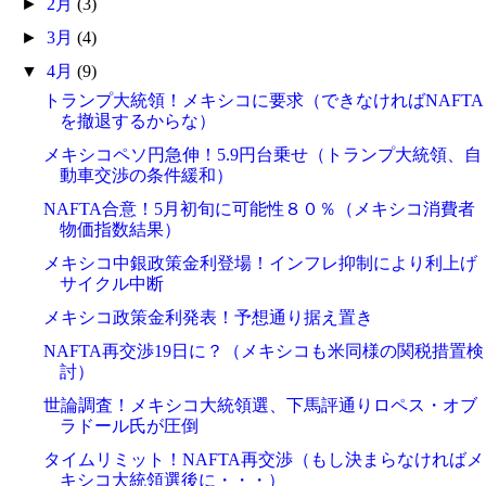
►
2月
(3)
►
3月
(4)
▼
4月
(9)
トランプ大統領！メキシコに要求（できなければNAFTA
を撤退するからな）
メキシコペソ円急伸！5.9円台乗せ（トランプ大統領、自
動車交渉の条件緩和）
NAFTA合意！5月初旬に可能性８０％（メキシコ消費者
物価指数結果）
メキシコ中銀政策金利登場！インフレ抑制により利上げ
サイクル中断
メキシコ政策金利発表！予想通り据え置き
NAFTA再交渉19日に？（メキシコも米同様の関税措置検
討）
世論調査！メキシコ大統領選、下馬評通りロペス・オブ
ラドール氏が圧倒
タイムリミット！NAFTA再交渉（もし決まらなければメ
キシコ大統領選後に・・・）