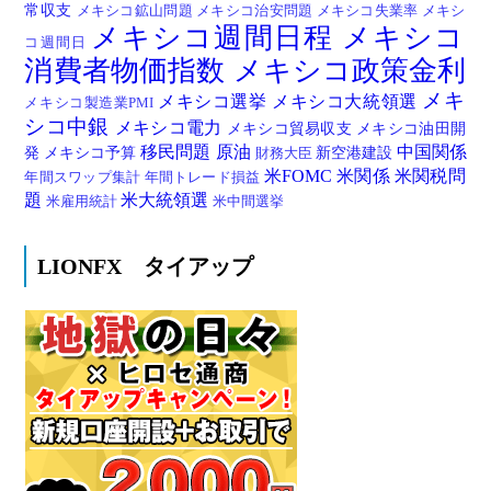
常収支
メキシコ鉱山問題
メキシコ治安問題
メキシコ失業率
メキシ
メキシコ週間日程
メキシコ
コ週間日
消費者物価指数
メキシコ政策金利
メキ
メキシコ選挙
メキシコ大統領選
メキシコ製造業PMI
シコ中銀
メキシコ電力
メキシコ貿易収支
メキシコ油田開
移民問題
原油
中国関係
発
メキシコ予算
新空港建設
財務大臣
米FOMC
米関係
米関税問
年間スワップ集計
年間トレード損益
題
米大統領選
米雇用統計
米中間選挙
LIONFX タイアップ