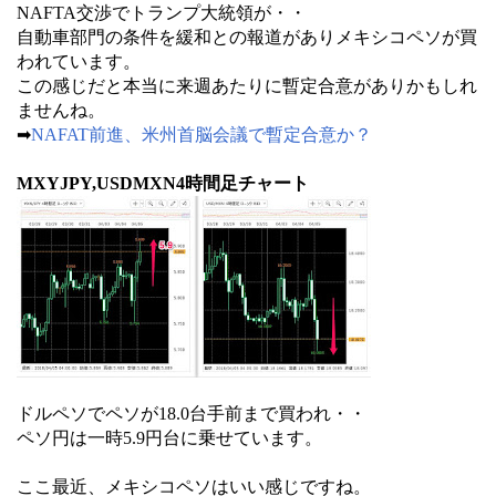
NAFTA交渉でトランプ大統領が・・
自動車部門の条件を緩和との報道がありメキシコペソが買
われています。
この感じだと本当に来週あたりに暫定合意がありかもしれ
ませんね。
➡
NAFAT前進、米州首脳会議で暫定合意か？
MXYJPY,USDMXN4時間足チャート
ドルペソでペソが18.0台手前まで買われ・・
ペソ円は一時5.9円台に乗せています。
ここ最近、メキシコペソはいい感じですね。