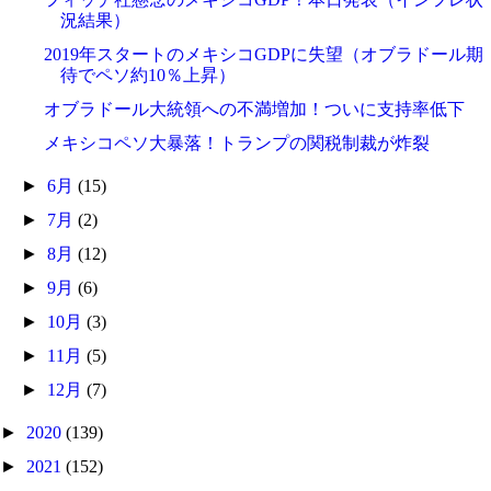
況結果）
2019年スタートのメキシコGDPに失望（オブラドール期
待でペソ約10％上昇）
オブラドール大統領への不満増加！ついに支持率低下
メキシコペソ大暴落！トランプの関税制裁が炸裂
►
6月
(15)
►
7月
(2)
►
8月
(12)
►
9月
(6)
►
10月
(3)
►
11月
(5)
►
12月
(7)
►
2020
(139)
►
2021
(152)