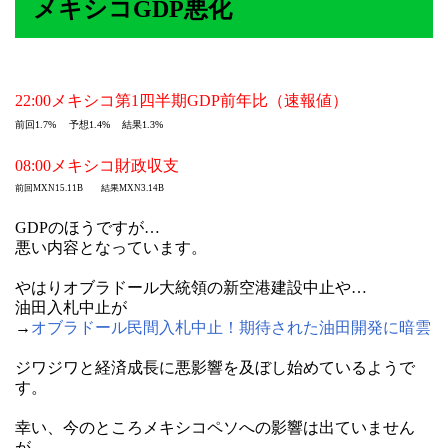
メキシコGDP悪化
22:00メキシコ第1四半期GDP前年比（速報値）
前回1.7% 予想1.4% 結果
1.3%
08:00メキシコ財政収支
前回MXN15.11B 結果
MXN3.14B
GDPのほうですが…
悪い内容となっています。
やはりオブラドール大統領の新空港建設中止や…
油田入札中止が
→
オブラドール民間入札中止！期待された油田開発に暗雲
ジワジワと経済成長に悪影響を及ぼし始めているようで
す。
幸い、今のところメキシコペソへの影響は出ていません
が…