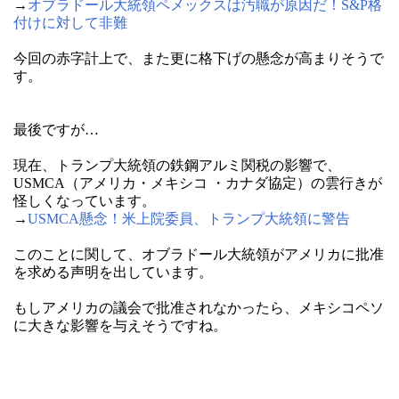
→
オブラドール大統領ペメックスは汚職が原因だ！S&P格
付けに対して非難
今回の赤字計上で、また更に格下げの懸念が高まりそうで
す。
最後ですが…
現在、トランプ大統領の鉄鋼アルミ関税の影響で、
USMCA（アメリカ・メキシコ ・カナダ協定）の雲行きが
怪しくなっています。
→
USMCA懸念！米上院委員、トランプ大統領に警告
このことに関して、オブラドール大統領がアメリカに批准
を求める声明を出しています。
もしアメリカの議会で批准されなかったら、メキシコペソ
に大きな影響を与えそうですね。