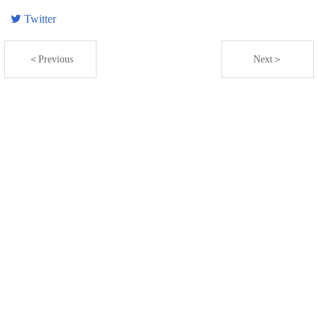
Twitter
＜Previous
Next＞