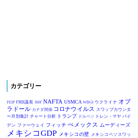
カテゴリー
NAFTA
オブ
USMCA
FRB議長
ウクライナ
FEIP
IMF
WBGI
ラドール
コロナウイルス
スワップカウンタ
カナダ関係
トランプ
ー月別集計
チャート分析
トレン・マヤ
バイ
ドルペソ
ぺメックス
フィッチ
ムーディーズ
デン
ファーウェイ
メキシコGDP
メキシコの壁
メキシコペソスワッ