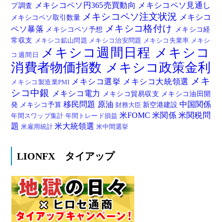
メキシコペソ円365売買動向
メキシコペソ見通し
プ調査
メキシコペソ注文状況
メキシコ
メキシコペソ取引数量
メキシコ格付け
ペソ暴落
メキシコペソ予想
メキシコ経
常収支
メキシコ鉱山問題
メキシコ治安問題
メキシコ失業率
メキシ
メキシコ週間日程
メキシコ
コ週間日
消費者物価指数
メキシコ政策金利
メキ
メキシコ選挙
メキシコ大統領選
メキシコ製造業PMI
シコ中銀
メキシコ電力
メキシコ貿易収支
メキシコ油田開
移民問題
原油
中国関係
発
メキシコ予算
新空港建設
財務大臣
米FOMC
米関係
米関税問
年間スワップ集計
年間トレード損益
題
米大統領選
米雇用統計
米中間選挙
LIONFX タイアップ