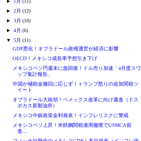
►
1月
(11)
►
2月
(12)
►
3月
(10)
►
4月
(6)
▼
5月
(11)
GDP悪化！オブラドール政権運営が経済に影響
OECD！メキシコ成長率予想引き下げ
メキシコペソ円週末に急回復！ドル売り加速「4月度スワ
ップ集計報告」
中国が補助金撤回に応じず！トランプ怒りの追加関税ツ
イート
オブラドール大統領！ペメックス改革に向け邁進（ドス
ボカス新製油所）
メキシコ中銀政策金利発表！インフレリスクに警戒
メキシコペソ上昇！米鉄鋼関税適用撤廃でUSMCA前
進…
フィッチ社懸念のメキシコGDP！本日発表（インフレ状