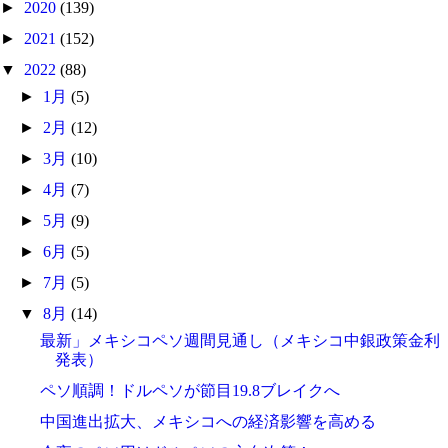
►
2020
(139)
►
2021
(152)
▼
2022
(88)
►
1月
(5)
►
2月
(12)
►
3月
(10)
►
4月
(7)
►
5月
(9)
►
6月
(5)
►
7月
(5)
▼
8月
(14)
最新」メキシコペソ週間見通し（メキシコ中銀政策金利
発表）
ペソ順調！ドルペソが節目19.8ブレイクへ
中国進出拡大、メキシコへの経済影響を高める