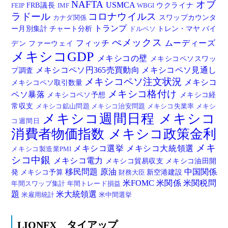
NAFTA
オブ
USMCA
FRB議長
ウクライナ
FEIP
IMF
WBGI
ラドール
コロナウイルス
スワップカウンタ
カナダ関係
トランプ
ー月別集計
チャート分析
トレン・マヤ
バイ
ドルペソ
ぺメックス
フィッチ
ムーディーズ
デン
ファーウェイ
メキシコGDP
メキシコの壁
メキシコペソスワッ
メキシコペソ円365売買動向
メキシコペソ見通し
プ調査
メキシコペソ注文状況
メキシコ
メキシコペソ取引数量
メキシコ格付け
ペソ暴落
メキシコペソ予想
メキシコ経
常収支
メキシコ鉱山問題
メキシコ治安問題
メキシコ失業率
メキシ
メキシコ週間日程
メキシコ
コ週間日
消費者物価指数
メキシコ政策金利
メキ
メキシコ選挙
メキシコ大統領選
メキシコ製造業PMI
シコ中銀
メキシコ電力
メキシコ貿易収支
メキシコ油田開
移民問題
原油
中国関係
発
メキシコ予算
新空港建設
財務大臣
米FOMC
米関係
米関税問
年間スワップ集計
年間トレード損益
題
米大統領選
米雇用統計
米中間選挙
LIONFX タイアップ