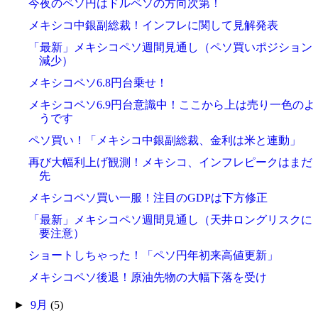
今夜のペソ円はドルペソの方向次第！
メキシコ中銀副総裁！インフレに関して見解発表
「最新」メキシコペソ週間見通し（ペソ買いポジション
減少）
メキシコペソ6.8円台乗せ！
メキシコペソ6.9円台意識中！ここから上は売り一色のよ
うです
ペソ買い！「メキシコ中銀副総裁、金利は米と連動」
再び大幅利上げ観測！メキシコ、インフレピークはまだ
先
メキシコペソ買い一服！注目のGDPは下方修正
「最新」メキシコペソ週間見通し（天井ロングリスクに
要注意）
ショートしちゃった！「ペソ円年初来高値更新」
メキシコペソ後退！原油先物の大幅下落を受け
►
9月
(5)