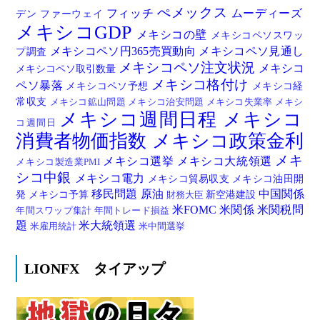
ぺメックス
フィッチ
ムーディーズ
デン
ファーウェイ
メキシコGDP
メキシコの壁
メキシコペソスワッ
メキシコペソ円365売買動向
メキシコペソ見通し
プ調査
メキシコペソ注文状況
メキシコ
メキシコペソ取引数量
メキシコ格付け
ペソ暴落
メキシコペソ予想
メキシコ経
常収支
メキシコ鉱山問題
メキシコ治安問題
メキシコ失業率
メキシ
メキシコ週間日程
メキシコ
コ週間日
消費者物価指数
メキシコ政策金利
メキ
メキシコ選挙
メキシコ大統領選
メキシコ製造業PMI
シコ中銀
メキシコ電力
メキシコ貿易収支
メキシコ油田開
移民問題
原油
中国関係
発
メキシコ予算
新空港建設
財務大臣
米FOMC
米関係
米関税問
年間スワップ集計
年間トレード損益
題
米大統領選
米雇用統計
米中間選挙
LIONFX タイアップ