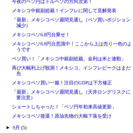
今夜のペソ円はドルペソの方向次第！
メキシコ中銀副総裁！インフレに関して見解発表
「最新」メキシコペソ週間見通し（ペソ買いポジション
減少）
メキシコペソ6.8円台乗せ！
メキシコペソ6.9円台意識中！ここから上は売り一色のよ
うです
ペソ買い！「メキシコ中銀副総裁、金利は米と連動」
再び大幅利上げ観測！メキシコ、インフレピークはまだ
先
メキシコペソ買い一服！注目のGDPは下方修正
「最新」メキシコペソ週間見通し（天井ロングリスクに
要注意）
ショートしちゃった！「ペソ円年初来高値更新」
メキシコペソ後退！原油先物の大幅下落を受け
►
9月
(5)