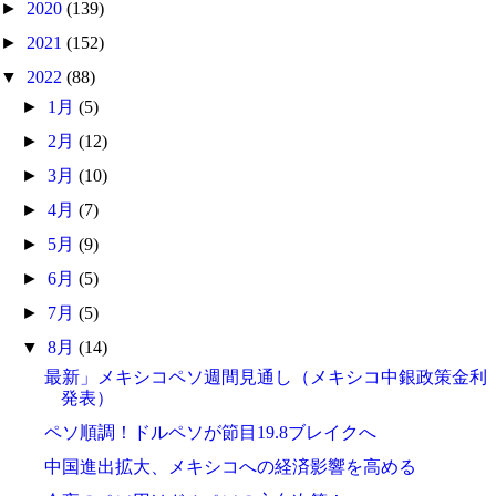
►
2020
(139)
►
2021
(152)
▼
2022
(88)
►
1月
(5)
►
2月
(12)
►
3月
(10)
►
4月
(7)
►
5月
(9)
►
6月
(5)
►
7月
(5)
▼
8月
(14)
最新」メキシコペソ週間見通し（メキシコ中銀政策金利
発表）
ペソ順調！ドルペソが節目19.8ブレイクへ
中国進出拡大、メキシコへの経済影響を高める