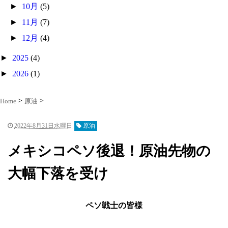
►
10月
(5)
►
11月
(7)
►
12月
(4)
►
2025
(4)
►
2026
(1)
Home
原油
2022年8月31日水曜日
原油
メキシコペソ後退！原油先物の
大幅下落を受け
ペソ戦士の皆様