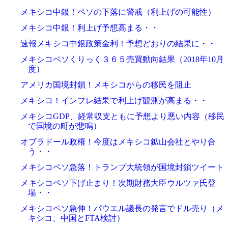
メキシコ中銀！ペソの下落に警戒（利上げの可能性）
メキシコ中銀！利上げ予想高まる・・
速報メキシコ中銀政策金利！予想どおりの結果に・・
メキシコペソくりっく３６５売買動向結果（2018年10月
度）
アメリカ国境封鎖！メキシコからの移民を阻止
メキシコ！インフレ結果で利上げ観測が高まる・・
メキシコGDP、経常収支ともに予想より悪い内容（移民
で国境の町が悲鳴）
オブラドール政権！今度はメキシコ鉱山会社とやり合
う・・
メキシコペソ急落！トランプ大統領が国境封鎖ツイート
メキシコペソ下げ止まり！次期財務大臣ウルツァ氏登
場・・
メキシコペソ急伸！パウエル議長の発言でドル売り（メ
キシコ、中国とFTA検討）