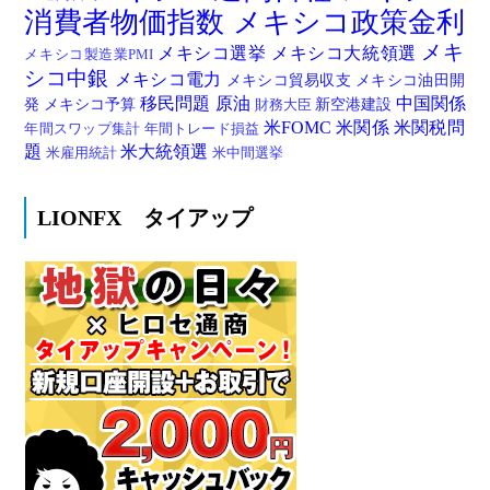
消費者物価指数
メキシコ政策金利
メキ
メキシコ選挙
メキシコ大統領選
メキシコ製造業PMI
シコ中銀
メキシコ電力
メキシコ貿易収支
メキシコ油田開
移民問題
原油
中国関係
発
メキシコ予算
新空港建設
財務大臣
米FOMC
米関係
米関税問
年間スワップ集計
年間トレード損益
題
米大統領選
米雇用統計
米中間選挙
LIONFX タイアップ