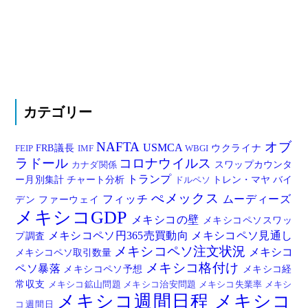
カテゴリー
NAFTA
オブ
USMCA
FRB議長
ウクライナ
FEIP
IMF
WBGI
ラドール
コロナウイルス
スワップカウンタ
カナダ関係
トランプ
ー月別集計
チャート分析
トレン・マヤ
バイ
ドルペソ
ぺメックス
フィッチ
ムーディーズ
デン
ファーウェイ
メキシコGDP
メキシコの壁
メキシコペソスワッ
メキシコペソ円365売買動向
メキシコペソ見通し
プ調査
メキシコペソ注文状況
メキシコ
メキシコペソ取引数量
メキシコ格付け
ペソ暴落
メキシコペソ予想
メキシコ経
常収支
メキシコ鉱山問題
メキシコ治安問題
メキシコ失業率
メキシ
メキシコ週間日程
メキシコ
コ週間日