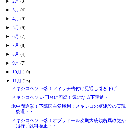
►
2月
(3)
►
3月
(4)
►
4月
(9)
►
5月
(9)
►
6月
(7)
►
7月
(8)
►
8月
(4)
►
9月
(7)
►
10月
(10)
▼
11月
(16)
メキシコペソ下落！フィッチ格付け見通し引き下げ
メキシコペソ5.7円台に回復！気になる下院選・・
米中間選挙！下院民主党勝利でメキシコの壁建設の実現
後退・・
メキシコペソ下落！オブラドール次期大統領所属政党が
銀行手数料廃止・・