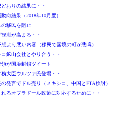
想どおりの結果に・・
向結果（2018年10月度）
らの移民を阻止
げ観測が高まる・・
予想より悪い内容（移民で国境の町が悲鳴）
シコ鉱山会社とやり合う・・
統領が国境封鎖ツイート
財務大臣ウルツァ氏登場・・
の発言でドル売り（メキシコ、中国とFTA検討）
されるオブラドール政策に対応するために・・