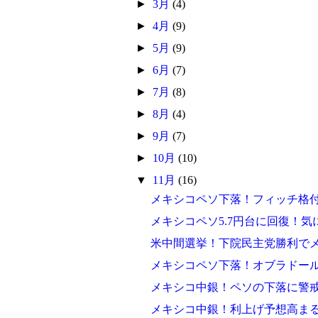
►
3月
(4)
►
4月
(9)
►
5月
(9)
►
6月
(7)
►
7月
(8)
►
8月
(4)
►
9月
(7)
►
10月
(10)
▼
11月
(16)
メキシコペソ下落！フィッチ格
メキシコペソ5.7円台に回復！
米中間選挙！下院民主党勝利で
メキシコペソ下落！オブラドー
メキシコ中銀！ペソの下落に警
メキシコ中銀！利上げ予想高ま