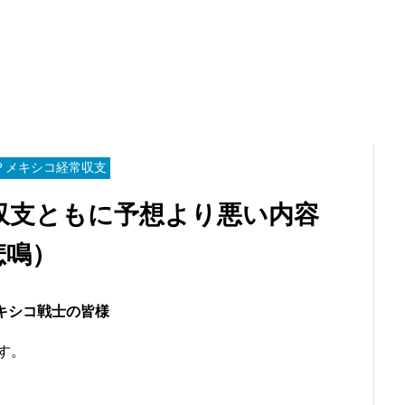
P メキシコ経常収支
収支ともに予想より悪い内容
悲鳴）
キシコ戦士の皆様
す。