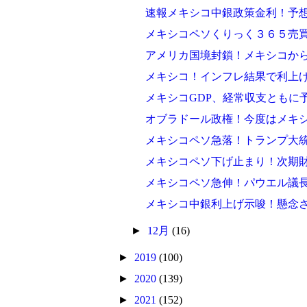
速報メキシコ中銀政策金利！予
メキシコペソくりっく３６５売買動
アメリカ国境封鎖！メキシコか
メキシコ！インフレ結果で利上
メキシコGDP、経常収支ともに
オブラドール政権！今度はメキ
メキシコペソ急落！トランプ大
メキシコペソ下げ止まり！次期
メキシコペソ急伸！パウエル議長
メキシコ中銀利上げ示唆！懸念
►
12月
(16)
►
2019
(100)
►
2020
(139)
►
2021
(152)