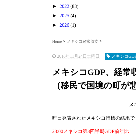
►
2022
(88)
►
2025
(4)
►
2026
(1)
Home
メキシコ経常収支
2018年11月24日土曜日
メキシコGD
メキシコGDP、経常
（移民で国境の町が
メ
昨日発表されたメキシコ指標の結果で
23:00メキシコ第3四半期GDP前年比