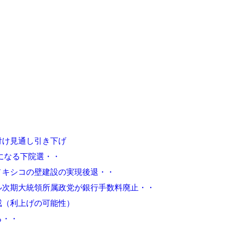
付け見通し引き下げ
気になる下院選・・
メキシコの壁建設の実現後退・・
ル次期大統領所属政党が銀行手数料廃止・・
戒（利上げの可能性）
る・・