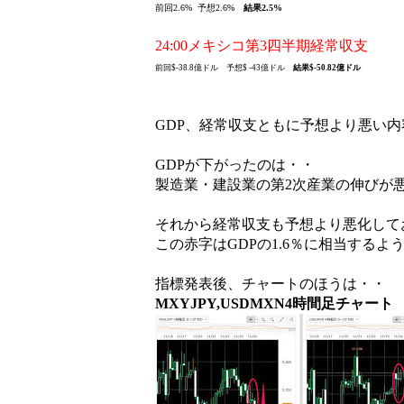
前回2.6%
予想2.6%
結果
2.5%
24:00メキシコ第3四半期経常収支
前回$-38.8億ドル 予想$ -43億ドル
結果
$-50.82億ドル
GDP、経常収支ともに予想より悪い
GDPが下がったのは・・
製造業・建設業の第2次産業の伸びが
それから経常収支も予想より悪化して
この赤字はGDPの1.6％に相当するよ
指標発表後、チャートのほうは・・
MXYJPY,USDMXN4時間足チャート