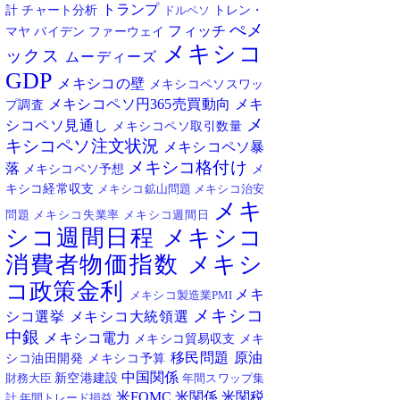
トランプ
計
チャート分析
トレン・
ドルペソ
ぺメ
フィッチ
マヤ
バイデン
ファーウェイ
メキシコ
ックス
ムーディーズ
GDP
メキシコの壁
メキシコペソスワッ
メキシコペソ円365売買動向
メキ
プ調査
メ
シコペソ見通し
メキシコペソ取引数量
キシコペソ注文状況
メキシコペソ暴
メキシコ格付け
落
メキシコペソ予想
メ
キシコ経常収支
メキシコ鉱山問題
メキシコ治安
メキ
問題
メキシコ失業率
メキシコ週間日
シコ週間日程
メキシコ
消費者物価指数
メキシ
コ政策金利
メキ
メキシコ製造業PMI
メキシコ
シコ選挙
メキシコ大統領選
中銀
メキシコ電力
メキシコ貿易収支
メキ
移民問題
原油
シコ油田開発
メキシコ予算
中国関係
新空港建設
財務大臣
年間スワップ集
米FOMC
米関係
米関税
計
年間トレード損益